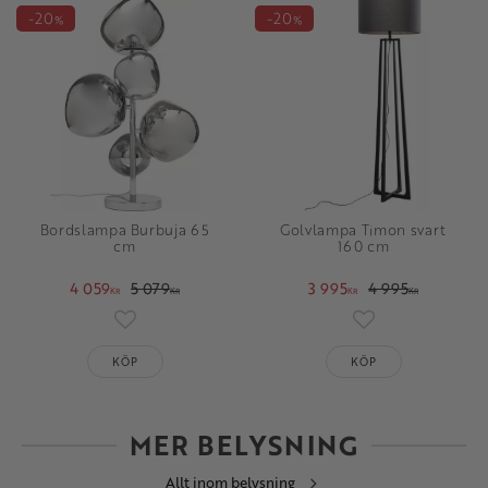
20
20
%
%
Bordslampa Burbuja 65
Golvlampa Timon svart
cm
160 cm
4 059
5 079
3 995
4 995
KR
KR
KR
KR
Lägg till i favoriter
Lägg till i favori
KÖP
KÖP
MER BELYSNING
Allt inom belysning