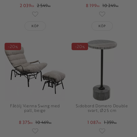
2 039
2 549
8 199
10 249
KR
KR
KR
KR
Lägg till i favoriter
Lägg till i favori
KÖP
KÖP
20
20
%
%
Fåtölj Vienna Swing med
Sidobord Domero Double
pall, beige
svart, Ø25 cm
8 375
10 469
1 087
1 359
KR
KR
KR
KR
Lägg till i favoriter
Lägg till i favori