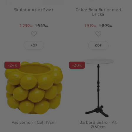
Skulptur Atlet Svart
Dekor Bear Butler med
Bricka
1 239
1 549
1 519
1 899
KR
KR
KR
KR
Lägg till i favoriter
Lägg till i favori
KÖP
KÖP
24
20
%
%
Vas Lemon - Gul, 19cm
Barbord Bistro - Vit
Ø60cm