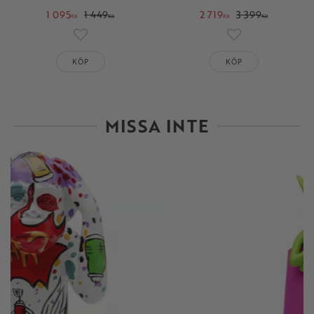
1 095
1 449
2 719
3 399
KR
KR
KR
KR
Lägg till i favoriter
Lägg till i favori
KÖP
KÖP
MISSA INTE