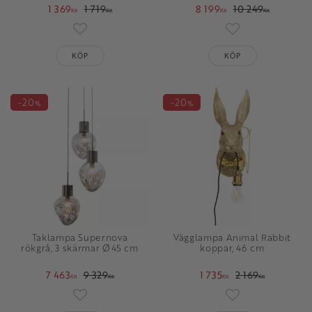
1 369
1 719
8 199
10 249
KR
KR
KR
KR
Lägg till i favoriter
Lägg till i favori
KÖP
KÖP
20
20
%
%
Taklampa Supernova
Vägglampa Animal Rabbit
rökgrå, 3 skärmar Ø45 cm
koppar, 46 cm
7 463
9 329
1 735
2 169
KR
KR
KR
KR
Lägg till i favoriter
Lägg till i favori