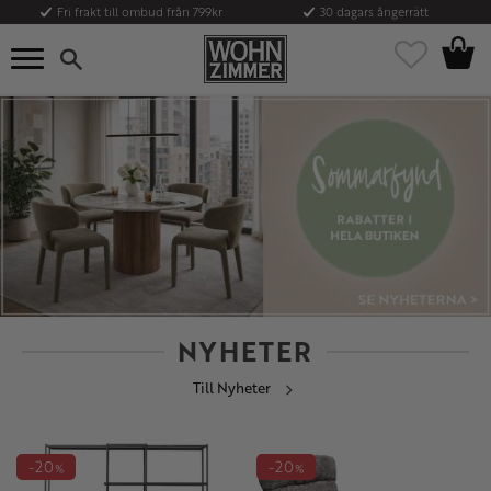
Fri frakt till ombud från 799kr
30 dagars ångerrätt
Kundvag
Meny
Favoriter
NYHETER
Till Nyheter
20
20
%
%