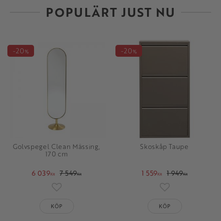
POPULÄRT JUST NU
20
20
%
%
Golvspegel Clean Mässing,
Skoskåp Taupe
170 cm
6 039
7 549
1 559
1 949
KR
KR
KR
KR
Lägg till i favoriter
Lägg till i favori
KÖP
KÖP