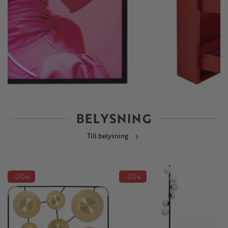
BELYSNING
Till belysning
20
20
%
%