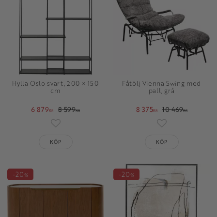
Hylla Oslo svart, 200 × 150
Fåtölj Vienna Swing med
cm
pall, grå
6 879
8 599
8 375
10 469
KR
KR
KR
KR
Lägg till i favoriter
Lägg till i favori
KÖP
KÖP
20
20
%
%