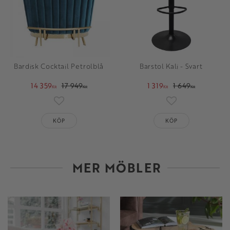
Bardisk Cocktail Petrolblå
Barstol Kali - Svart
14 359
17 949
1 319
1 649
KR
KR
KR
KR
Lägg till i favoriter
Lägg till i favori
KÖP
KÖP
MER MÖBLER