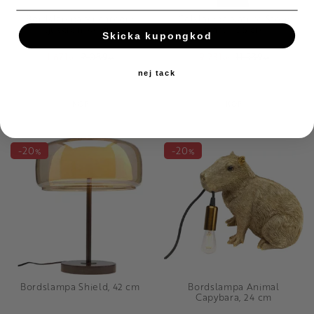
Bordslampa Mushroom
Golvlampa Nature Stem
ljusgrön, 44 cm
svart, 165 cm
Skicka kupongkod
1 671
2 089
9 231
11 539
KR
KR
KR
KR
nej tack
Lägg till i favoriter
Lägg till i favori
KÖP
KÖP
20
20
%
%
Bordslampa Shield, 42 cm
Bordslampa Animal
Capybara, 24 cm