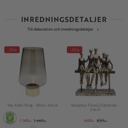
INREDNINGSDETALJER
Till dekoration och inredningsdetaljer
20
20
%
%
Vas Ädel Ring - Brun, 40cm
Skulptur Familj Sittande -
24cm
1 169
1 469
669
839
KR
KR
KR
KR