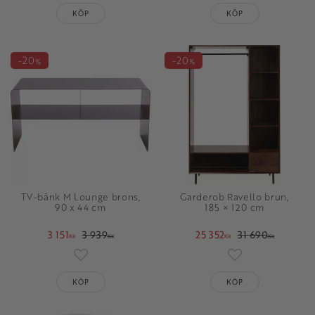
KÖP
KÖP
20
20
%
%
TV-bänk M Lounge brons,
Garderob Ravello brun,
90 x 44 cm
185 × 120 cm
3 151
3 939
25 352
31 690
KR
KR
KR
KR
Lägg till i favoriter
Lägg till i favori
KÖP
KÖP