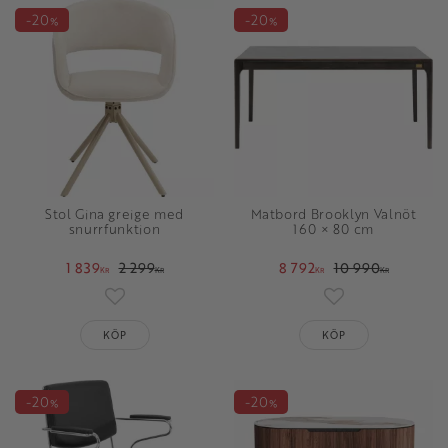
20
20
%
%
Stol Gina greige med
Matbord Brooklyn Valnöt
snurrfunktion
160 × 80 cm
1 839
2 299
8 792
10 990
KR
KR
KR
KR
Lägg till i favoriter
Lägg till i favori
KÖP
KÖP
20
20
%
%