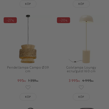
KÖP
KÖP
27
20
%
%
Pendellampa Campo Ø39
Golvlampa Loungy
cm
ecru/guld 160 cm
995
1 359
3 995
4 995
KR
KR
KR
KR
Lägg till i favoriter
Lägg till i favori
KÖP
KÖP