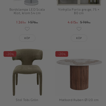
Bordslampa LED Scala
Vinhylla Porto greige, 75 ×
Klot, krom 54 cm
80 cm
1 261
1 576
4 615
5 769
KR
KR
KR
KR
Lägg till i favoriter
Lägg till i favori
KÖP
KÖP
20
20
%
%
Stol Tobi Grön
Matbord Ruben Ø120 cm