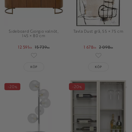
Sideboard Giorgio valnöt,
Tavla Dust grå, 55 × 75 cm
145 × 80 cm
12 591
15 739
1 678
2 098
KR
KR
KR
KR
Lägg till i favoriter
Lägg till i favori
KÖP
KÖP
20
20
%
%