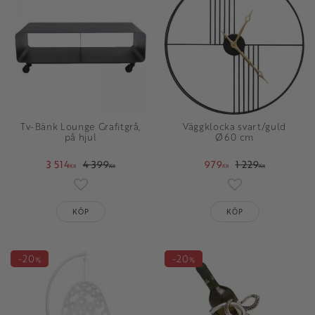
Tv-Bänk Lounge Grafitgrå,
Väggklocka svart/guld
på hjul
Ø60 cm
3 514
4 399
979
1 229
KR
KR
KR
KR
Lägg till i favoriter
Lägg till i favori
KÖP
KÖP
20
20
%
%