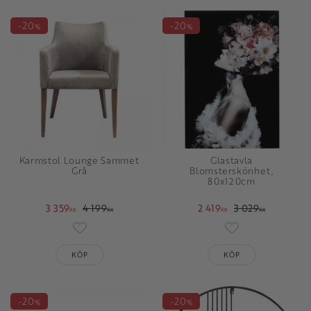
20
20
%
%
Karmstol Lounge Sammet
Glastavla
Grå
Blomsterskönhet,
80x120cm
3 359
4 199
2 419
3 029
KR
KR
KR
KR
Lägg till i favoriter
Lägg till i favori
KÖP
KÖP
20
20
%
%