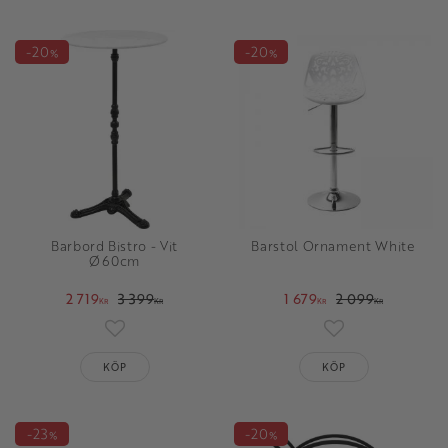
20
20
%
%
Barbord Bistro - Vit
Barstol Ornament White
Ø60cm
2 719
3 399
1 679
2 099
KR
KR
KR
KR
Lägg till i favoriter
Lägg till i favori
KÖP
KÖP
23
20
%
%