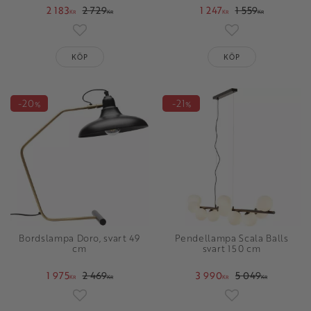
2 183
2 729
1 247
1 559
KR
KR
KR
KR
Lägg till i favoriter
Lägg till i favori
KÖP
KÖP
20
21
%
%
Bordslampa Doro, svart 49
Pendellampa Scala Balls
cm
svart 150 cm
1 975
2 469
3 990
5 049
KR
KR
KR
KR
Lägg till i favoriter
Lägg till i favori