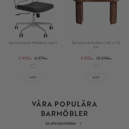
Kontorsstol Medico svart
Skrivbord Ruben 140 x 70
cm
4 995
6 279
9 832
12 290
KR
KR
KR
KR
Lägg till i favoriter
Lägg till i favori
KÖP
KÖP
VÅRA POPULÄRA
BARMÖBLER
Se alla barmöbler