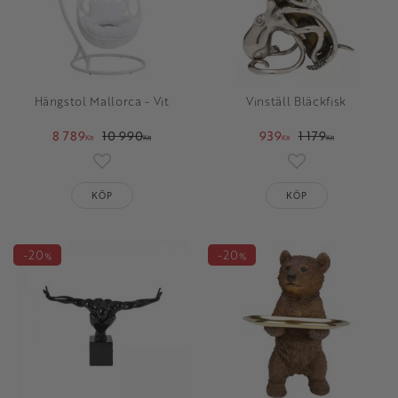
Hängstol Mallorca - Vit
Vinställ Bläckfisk
8 789
10 990
939
1 179
KR
KR
KR
KR
Lägg till i favoriter
Lägg till i favori
KÖP
KÖP
20
20
%
%