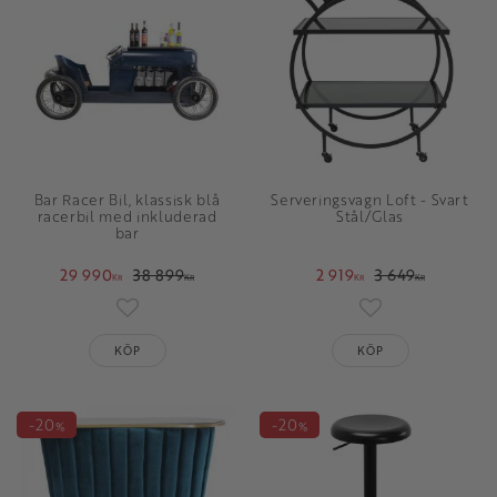
Bar Racer Bil, klassisk blå
Serveringsvagn Loft - Svart
racerbil med inkluderad
Stål/Glas
bar
29 990
38 899
2 919
3 649
KR
KR
KR
KR
Lägg till i favoriter
Lägg till i favori
KÖP
KÖP
20
20
%
%