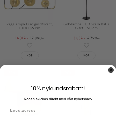
Vägglampa Disc guld/svart,
Golvlampa LED Scala Balls
110 × 185 cm
svart, 160 cm
14 312
17 890
3 832
4 790
KR
KR
KR
KR
Lägg till i favoriter
Lägg till i favori
KÖP
KÖP
20
20
%
%
10% nykundsrabatt!
Koden skickas direkt med vårt nyhetsbrev