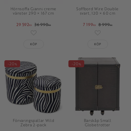
Hörnsoffa Gianni creme
Soffbord Wire Double
vänster 290 × 167 cm
svart, 120 × 60 cm
29 592
36 990
7 199
8 999
KR
KR
KR
KR
Lägg till i favoriter
Lägg till i favori
KÖP
KÖP
20
20
%
%
Förvaringspallar Wild
Barskåp Small
Zebra 2-pack
Globetrotter