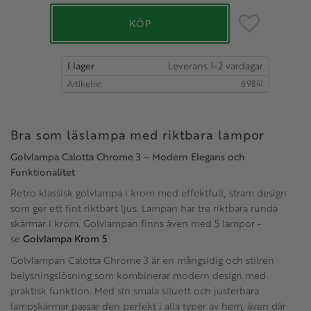
Lägg till i favo
KÖP
I lager
Artikelnr
69841
Bra som läslampa med riktbara lampor
Golvlampa Calotta Chrome 3 – Modern Elegans och
Funktionalitet
Retro klassisk golvlampa i krom med effektfull, stram design
som ger ett fint riktbart ljus. Lampan har tre riktbara runda
skärmar i krom. Golvlampan finns även med 5 lampor -
se
Golvlampa Krom 5
.
Golvlampan Calotta Chrome 3 är en mångsidig och stilren
belysningslösning som kombinerar modern design med
praktisk funktion. Med sin smala siluett och justerbara
lampskärmar passar den perfekt i alla typer av hem, även där