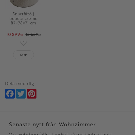
Snurrfåtölj
bouclé creme
87×76×71 cm
10 899
13 639
KR
KR
Lägg till i favoriter
KÖP
Dela med dig
Facebook
Twitter
Pinterest
Senaste nytt från Wohnzimmer
Vår webshop fylls ständigt på med intressanta