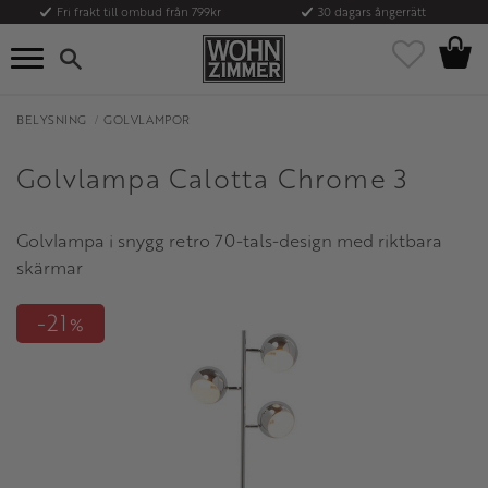
Fri frakt till ombud från 799kr
30 dagars ångerrätt
Kundvag
Meny
Favoriter
BELYSNING
GOLVLAMPOR
Golvlampa Calotta Chrome 3
Golvlampa i snygg retro 70-tals-design med riktbara
skärmar
21
%