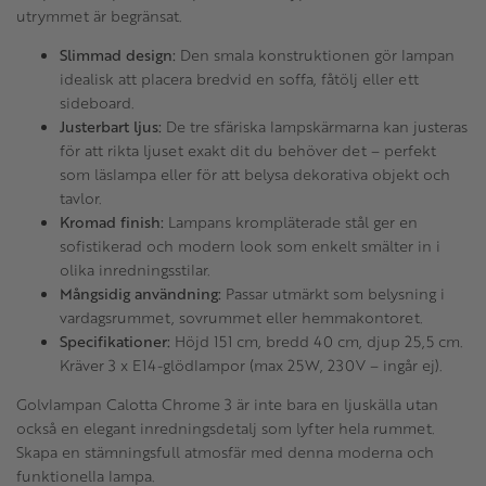
utrymmet är begränsat.
Slimmad design:
Den smala konstruktionen gör lampan
idealisk att placera bredvid en soffa, fåtölj eller ett
sideboard.
Justerbart ljus:
De tre sfäriska lampskärmarna kan justeras
för att rikta ljuset exakt dit du behöver det – perfekt
som läslampa eller för att belysa dekorativa objekt och
tavlor.
Kromad finish:
Lampans krompläterade stål ger en
sofistikerad och modern look som enkelt smälter in i
olika inredningsstilar.
Mångsidig användning:
Passar utmärkt som belysning i
vardagsrummet, sovrummet eller hemmakontoret.
Specifikationer:
Höjd 151 cm, bredd 40 cm, djup 25,5 cm.
Kräver 3 x E14-glödlampor (max 25W, 230V – ingår ej).
Golvlampan Calotta Chrome 3 är inte bara en ljuskälla utan
också en elegant inredningsdetalj som lyfter hela rummet.
Skapa en stämningsfull atmosfär med denna moderna och
funktionella lampa.