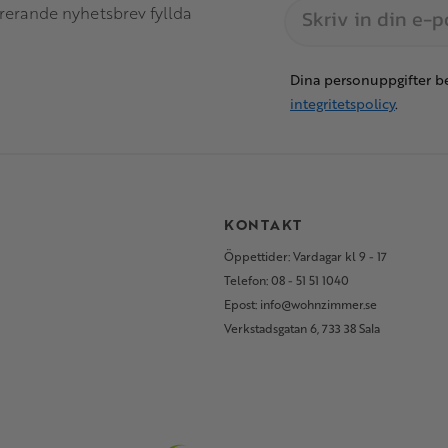
irerande nyhetsbrev fyllda
Dina personuppgifter be
integritetspolicy
.
S
KONTAKT
Öppettider: Vardagar kl 9 - 17
Telefon: 08 - 51 51 1040
Epost: info@wohnzimmer.se
Verkstadsgatan 6, 733 38 Sala