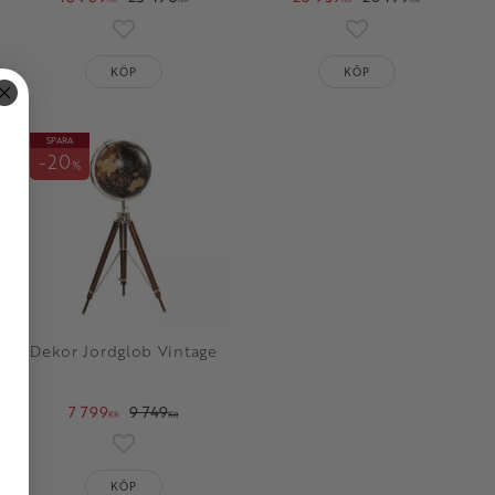
oriter
Lägg till i favoriter
Lägg till i favorit
KÖP
KÖP
SPARA
20
%
Dekor Jordglob Vintage
7 799
9 749
KR
KR
oriter
Lägg till i favoriter
KÖP