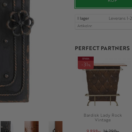
KÖP
I lager
Artikelnr
PERFECT PARTNERS
SPARA
31
%
Bardisk Lady Rock
Vintage
9 898
14 290
KR
KR