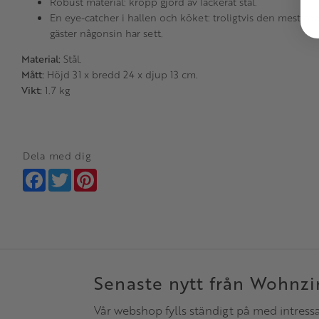
Robust material: kropp gjord av lackerat stål.
En eye-catcher i hallen och köket: troligtvis den mest ov
gäster någonsin har sett.
Material:
Stål.
Mått:
Höjd 31 x bredd 24 x djup 13 cm.
Vikt:
1.7 kg
Dela med dig
Facebook
Twitter
Pinterest
Senaste nytt från Wohnz
Vår webshop fylls ständigt på med intress