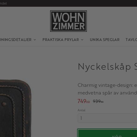
andel
DNINGSDETALJER
PRAKTISKA PRYLAR
UNIKA SPEGLAR
TAVL
Nyckelskåp 
Charmig vintage-design: e
medvetna spår av använd
Nedsatt pris:
749
Ordinarie pris:
939
KR
KR
Antal