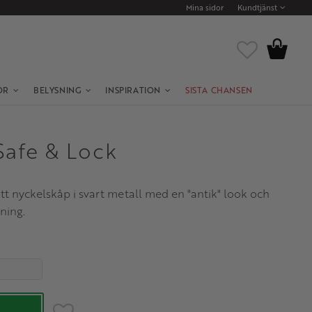
Mina sidor
Kundtjänst
Kundvagn
Favoriter
OR
BELYSNING
INSPIRATION
SISTA CHANSEN
Safe & Lock
tt nyckelskåp i svart metall med en "antik" look och
ning.
Lägg till i favoriter