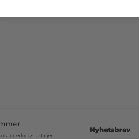
anliga nyckelförvaringen dina
immer
Nyhetsbrev
anta inredningsdetaljer