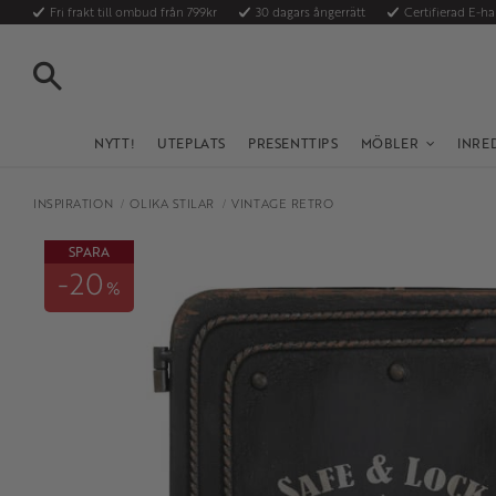
Fri frakt till ombud från 799kr
30 dagars ångerrätt
Certifierad E-h
SÖK
NYTT!
UTEPLATS
PRESENTTIPS
MÖBLER
INRE
INSPIRATION
OLIKA STILAR
VINTAGE RETRO
SPARA
20
%