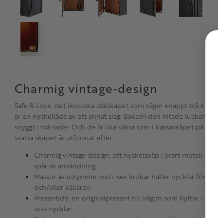
Charmig vintage-design
Safe & Lock: det ikoniska stålskåpet som väger knappt två kilo
är en nyckellåda av ett annat slag. Bakom den nitade luckan ka
snyggt i två rader. Och de är lika säkra som i kassaskåpet på
Pal
svarta skåpet är utformat efter.
Charmig vintage-design: ett nyckelskåp i svart metall me
spår av användning.
Massor av utrymme inuti: sex krokar håller nycklar för ko
och/eller källaren.
Presentidé: en originalpresent till någon som flyttar – och 
sina nycklar.