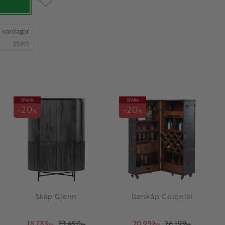
35971
SPARA
SPARA
20
20
%
%
Skåp Glenn
Barskåp Colonial
18 789
23 490
20 959
26 199
KR
KR
KR
KR