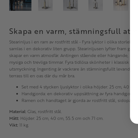
Skapa en varm, stämningsfull atm
Stearinljus i en ram av rostfritt stål - Fyra lyktor i olika storlekar i
samlas i en dekorativ liten grupp. Stearinljusen lyfter fram gla
skapar en varm atmosfär. Antingen stående eller hängande, k
mysiga och trevliga timmar. Fyra tidlösa skönheter i klassisk lan
utsmyckning. Ingenting är vackrare än stämningsfullt levande lju
terrass till en oas där du mår bra.
Set med 4 stycken ljuslyktor i olika höjder: 25 cm, 40 cm
Handgjorda: en dekorativ uppsättning av fyra handgjorda 
Ramen och handtaget är gjorda av rostfritt stål, sidopanele
Material:
Glas, rostfritt stål.
Mått:
Höjder: 25 cm, 40 cm, 55.5 cm och 71 cm.
Vikt:
11 kg.