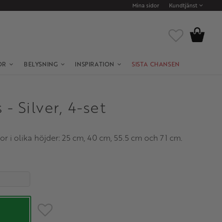
Mina sidor
Kundtjänst
Kundvagn
Favoriter
OR
BELYSNING
INSPIRATION
SISTA CHANSEN
- Silver, 4-set
or i olika höjder: 25 cm, 40 cm, 55.5 cm och 71 cm.
Lägg till i favoriter