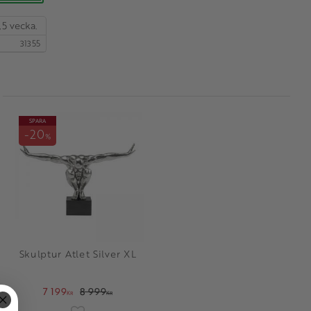
,5 vecka.
31355
SPARA
20
%
Skulptur Atlet Silver XL
7 199
8 999
KR
KR