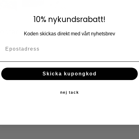
Lägg till i fav
KÖP
10% nykundsrabatt!
osfär med lyktor
Koden skickas direkt med vårt nyhetsbrev
 polerat, glansigt rostfritt stål
nsen i den polerade metallen och
ommer
Naxos
-lyktorna att lysa upp
tern-stil utan överdriven
s på kvällen, vilket förvandlar din
Skicka kupongkod
, 55.5 cm och 71 cm.
nej tack
lyktor.
rna är gjorda av klarglas.