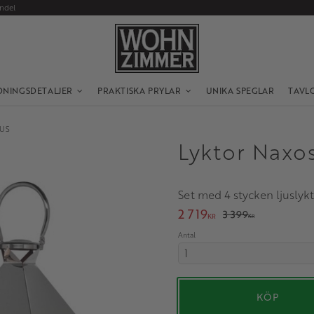
andel
DNINGSDETALJER
PRAKTISKA PRYLAR
UNIKA SPEGLAR
TAVL
JUS
Lyktor Naxos 
Set med 4 stycken ljuslykt
Nedsatt pris:
2 719
Ordinarie pris:
3 399
KR
KR
Antal
KÖP