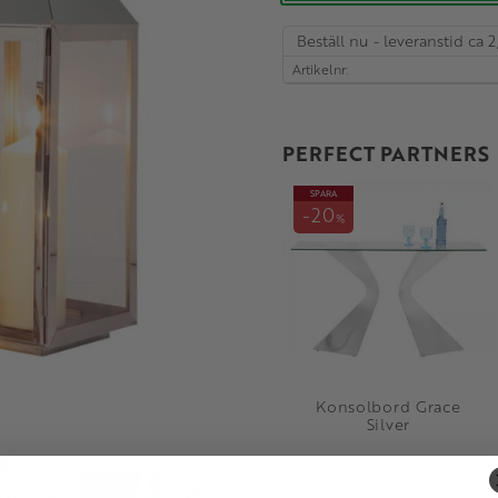
Beställ nu - leveranstid ca 2
Artikelnr
PERFECT PARTNERS
SPARA
20
%
Konsolbord Grace
Silver
9 899
12 379
KR
KR