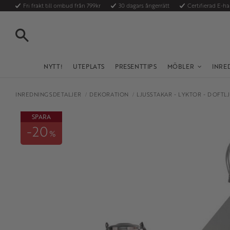
Fri frakt till ombud från 799kr
30 dagars ångerrätt
Certifierad E-h
SÖK
NYTT!
UTEPLATS
PRESENTTIPS
MÖBLER
INRE
INREDNINGSDETALJER
DEKORATION
LJUSSTAKAR - LYKTOR - DOFTL
SPARA
20
%