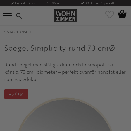
Fri frakt till ombud från 799kr
30 dagars ångerrätt
Kundvag
Meny
Favoriter
SISTA CHANSEN
Spegel Simplicity rund 73 cmØ
Rund spegel med slät guldram och kosmopolitisk
känsla. 73 cm i diameter – perfekt ovanför handfat eller
som väggdekor.
20
%