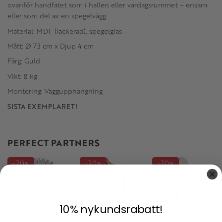
ovanför handfatet som i hallen eller vardagsrummet – ensam
eller som del av en spegelvägg.
Material: MDF (lackerad), spegelglas
Mått: Ø 73 cm x Djup 4 cm
Färg: Guld
Vikt: 8 kg
Montering: Väggupphängning
SISTA EXEMPLARET!
PERFECT PARTNERS
20
20
20
%
%
%
10% nykundsrabatt!