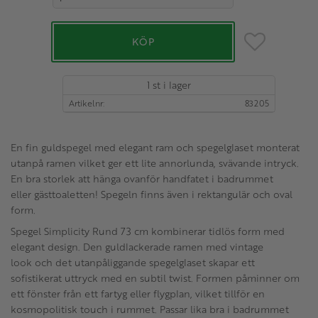
Lägg till i favo
KÖP
1 st i lager
Artikelnr
83205
En fin guldspegel med elegant ram och spegelglaset monterat
utanpå ramen vilket ger ett lite annorlunda, svävande intryck.
En bra storlek att hänga ovanför handfatet i badrummet
eller gästtoaletten! Spegeln finns även i rektangulär och oval
form.
Spegel Simplicity Rund 73 cm kombinerar tidlös form med
elegant design. Den guldlackerade ramen med vintage
look och det utanpåliggande spegelglaset skapar ett
sofistikerat uttryck med en subtil twist. Formen påminner om
ett fönster från ett fartyg eller flygplan, vilket tillför en
kosmopolitisk touch i rummet. Passar lika bra i badrummet