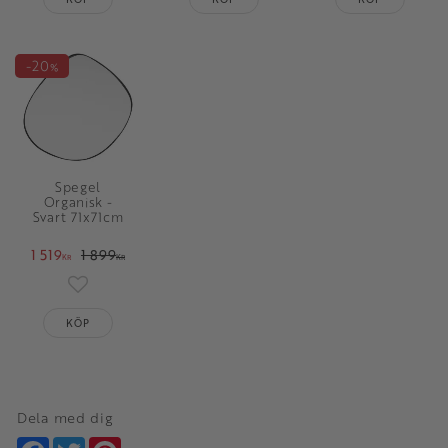
20
%
Spegel
Organisk -
Svart 71x71cm
1 519
1 899
KR
KR
Lägg till i favoriter
KÖP
Dela med dig
Facebook
Twitter
Pinterest