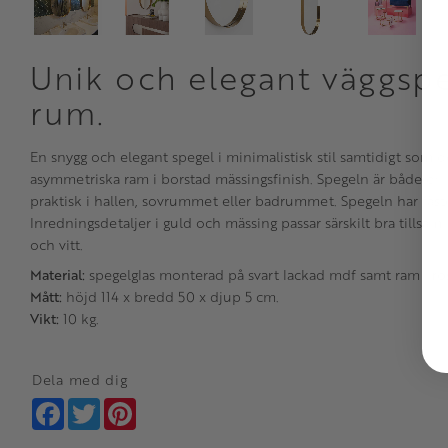
Unik och elegant väggspeg
rum.
En snygg och elegant spegel i minimalistisk stil samtidigt som 
asymmetriska ram i borstad mässingsfinish. Spegeln är både en 
praktisk i hallen, sovrummet eller badrummet. Spegeln har fäst
Inredningsdetaljer i guld och mässing passar särskilt bra till
och vitt.
Material:
spegelglas monterad på svart lackad mdf samt ram i rostf
Mått:
höjd 114 x bredd 50 x djup 5 cm.
Vikt:
10 kg.
Dela med dig
Facebook
Twitter
Pinterest