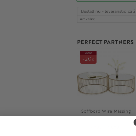
Beställ nu - leveranstid ca 2
Artikelnr
PERFECT PARTNERS
SPARA
20
%
Soffbord Wire Mässing
3 999
4 999
KR
KR