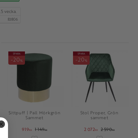
,5 vecka.
83806
SPARA
SPARA
20
20
%
%
Sittpuff | Pall Mörkgrön
Stol Proper, Grön
Sammet
sammet
919
1 149
2 072
2 590
KR
KR
KR
KR