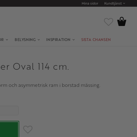
Mina sidor
Kundtjänst
Kundvagn
Favoriter
OR
BELYSNING
INSPIRATION
SISTA CHANSEN
er Oval 114 cm.
orm och asymmetrisk ram i borstad mässing.
Lägg till i favoriter