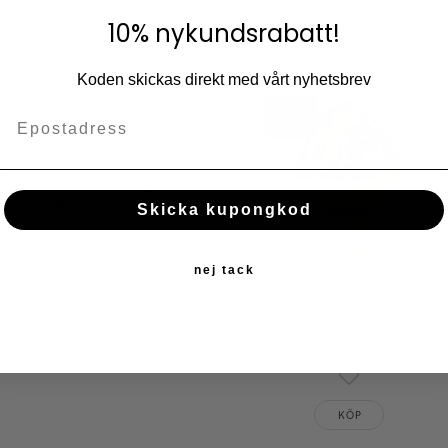
Lägg till i fav
10% nykundsrabatt!
KÖP
el för alla
Koden skickas direkt med vårt nyhetsbrev
SPARA
20
%
den har en intressant form med sin
fin dekorativ inredningsdetalj och
en för vägghängning i bakstycke.
Skicka kupongkod
sammans med mörkgrönt, mörkblått,
nej tack
ritt mässingslegerat stål.
Bordslampa Dough,
Guld
2 399
2 999
KR
KR
Lägg till i fav
KÖP