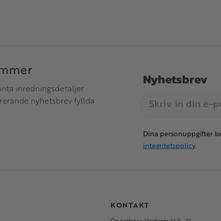
immer
Nyhetsbrev
anta inredningsdetaljer
irerande nyhetsbrev fyllda
Dina personuppgifter be
integritetspolicy
.
S
KONTAKT
Öppettider: Vardagar kl 9 - 17