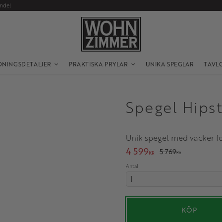
andel
DNINGSDETALJER
PRAKTISKA PRYLAR
UNIKA SPEGLAR
TAVL
Spegel Hipst
Unik spegel med vacker f
Nedsatt pris:
4 599
Ordinarie pris:
5 769
KR
KR
Antal
KÖP