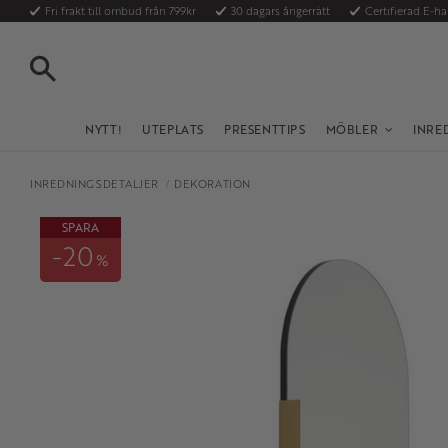
Fri frakt till ombud från 799kr
30 dagars ångerrätt
Certifierad E-h
SÖK
NYTT!
UTEPLATS
PRESENTTIPS
MÖBLER
INRE
INREDNINGSDETALJER
DEKORATION
SPARA
20
%