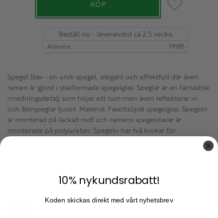
Lägg till i favo
KÖP
Beställ nu - leveranstid ca 2,5 vecka.
Artikelnr
79985
Spegel Stav - en unik spegel, elegant och effektfull där även
ramen är gjord i stavformade spegelglas. Speglar är en fantastisk
inredningsdetalj som höjer ett rum men även reflekterar in
och återspeglar ljuset. Material: Fasettslipat spegelglas. Spegeln
är monterad på lackad mdf och ramens spegelstavar är
monterade på polyuretan. Spegeln har två krokar för
upphängning.
Mått: Diameter 92 cm x djup 4,5 cm. Innerspegelns yta är 69 cm
i diameter. Vikt: 10,7 kg.
10% nykundsrabatt!
PERFECT PARTNERS
Koden skickas direkt med vårt nyhetsbrev
20
%