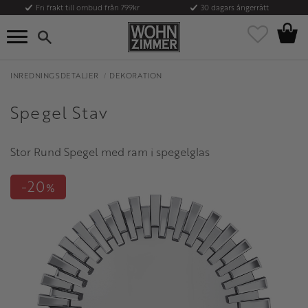
Fri frakt till ombud från 799kr
30 dagars ångerrätt
Kundvag
Meny
Favoriter
INREDNINGSDETALJER
DEKORATION
Spegel Stav
Stor Rund Spegel med ram i spegelglas
20
%