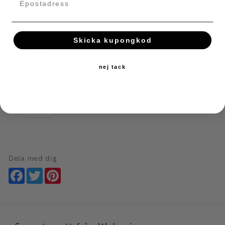
Skicka kupongkod
Konsolbord |
Byrå Spegel
nej tack
5 699
7 129
KR
KR
Lägg till i favoriter
KÖP
Dela med dig
Facebook
Twitter
Pinterest