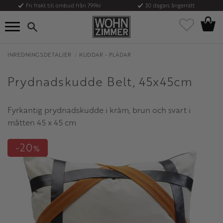
Fri frakt till ombud från 799kr
30 dagars ångerrätt
Kundvag
Meny
Favoriter
INREDNINGSDETALJER
KUDDAR - PLÄDAR
Prydnadskudde Belt, 45x45cm
Fyrkantig prydnadskudde i kräm, brun och svart i
måtten 45 x 45 cm
20
%