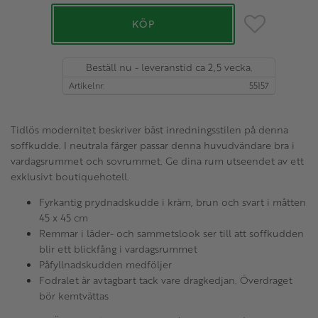
Lägg till i favo
KÖP
Beställ nu - leveranstid ca 2,5 vecka.
Artikelnr
55157
Tidlös modernitet beskriver bäst inredningsstilen på denna
soffkudde. I neutrala färger passar denna huvudvändare bra i
vardagsrummet och sovrummet. Ge dina rum utseendet av ett
exklusivt boutiquehotell.
Fyrkantig prydnadskudde i kräm, brun och svart i måtten
45 x 45 cm
Remmar i läder- och sammetslook ser till att soffkudden
blir ett blickfång i vardagsrummet
Påfyllnadskudden medföljer
Fodralet är avtagbart tack vare dragkedjan. Överdraget
bör kemtvättas