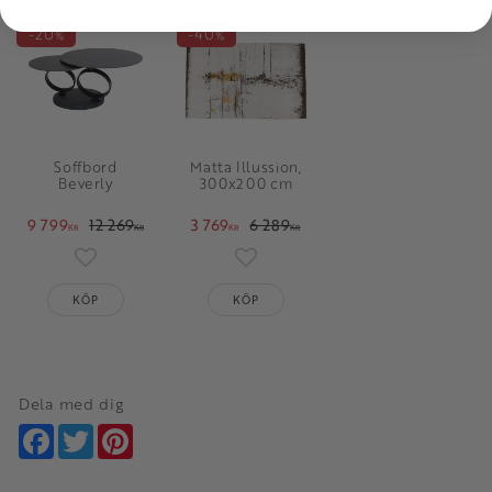
20
40
%
%
Soffbord
Matta Illussion,
Beverly
300x200 cm
9 799
12 269
3 769
6 289
KR
KR
KR
KR
Lägg till i favoriter
Lägg till i favoriter
KÖP
KÖP
Dela med dig
Facebook
Twitter
Pinterest