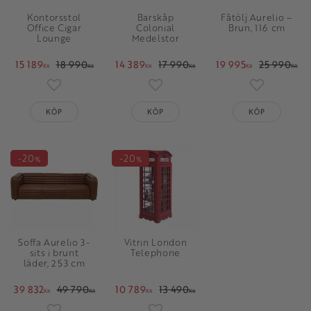
Kontorsstol
Barskåp
Fåtölj Aurelio –
Office Cigar
Colonial
Brun, 116 cm
Lounge
Medelstor
15 189
18 990
14 389
17 990
19 995
25 990
KR
KR
KR
KR
KR
KR
Lägg till i favoriter
Lägg till i favoriter
Lägg till i 
KÖP
KÖP
KÖP
20
20
%
%
Soffa Aurelio 3-
Vitrin London
sits i brunt
Telephone
läder, 253 cm
39 832
49 790
10 789
13 490
KR
KR
KR
KR