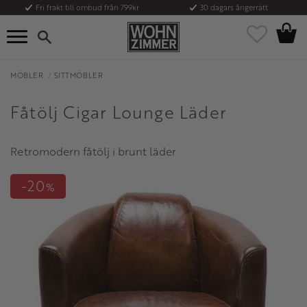
Fri frakt till ombud från 799kr
30 dagars ångerrätt
Kundvag
Meny
Favoriter
MÖBLER
SITTMÖBLER
Fåtölj Cigar Lounge Läder
Retromodern fåtölj i brunt läder
20
%