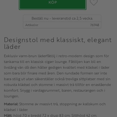
Lägg till i favo
KÖP
Beställ nu - leveranstid ca 2,5 vecka.
Artikelnr
76948
Designstol med klassiskt, elegant
läder
Exklusiv varm-brun läderfåtölj i retro-modern design som för
tankarna till en klassisk cigarr lounge. Fåtöljen kan bli en
livslång vän då den håller gedigen kvalitet med klädsel i läder
som bara blir finare med åren. Den rundade formen ser inte
bara stilig ut utan säkerställer också trevliga sittplatser med sin
robusta klädsel och stomme i massivt trä tillför en enastående
komfort. Snygg i vardagsrummet, baren, restaurangen och i
loungen.
Material:
Stomme av massivt trä, stoppning av kallskum och
klädsel i läder.
Mått:
höjd 70 x bredd 72 x djup 83 cm. Sitthöjd 42 cm.