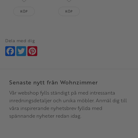
Lägg till i favoriter
Lägg till i favoriter
KÖP
KÖP
Dela med dig
Facebook
Twitter
Pinterest
Senaste nytt från Wohnzimmer
Vår webshop fylls ständigt på med intressanta
inredningsdetaljer och unika möbler. Anmäl dig till
våra inspirerande nyhetsbrev fyllda med
spännande nyheter redan idag.