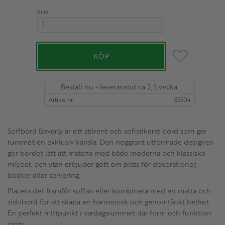
Antal
Lägg till i favo
KÖP
Beställ nu - leveranstid ca 2,5 vecka.
Artikelnr
85504
Soffbord Beverly är ett stilrent och sofistikerat bord som ger
rummet en exklusiv känsla. Den noggrant utformade designen
gör bordet lätt att matcha med både moderna och klassiska
miljöer, och ytan erbjuder gott om plats för dekorationer,
böcker eller servering.
Placera det framför soffan eller kombinera med en matta och
sidobord för att skapa en harmonisk och genomtänkt helhet.
En perfekt mittpunkt i vardagsrummet där form och funktion
möts.