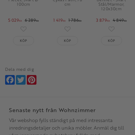
100cm
cm
Stål/Marmor,
120x30cm
5 029
6 289
1 419
1 786
3 879
4 849
KR
KR
KR
KR
KR
KR
Lägg till i favoriter
Lägg till i favoriter
Lägg till i 
KÖP
KÖP
KÖP
Dela med dig
Facebook
Twitter
Pinterest
Senaste nytt från Wohnzimmer
Vår webshop fylls ständigt på med intressanta
inredningsdetaljer och unika möbler. Anmäl dig till