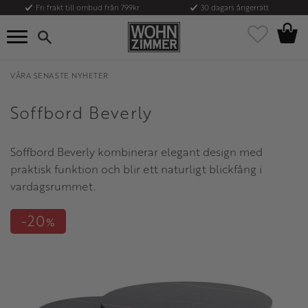
Fri frakt till ombud från 799kr
30 dagars ångerrätt
Kundvag
Meny
Favoriter
VÅRA SENASTE NYHETER
Soffbord Beverly
Soffbord Beverly kombinerar elegant design med
praktisk funktion och blir ett naturligt blickfång i
vardagsrummet.
20
%