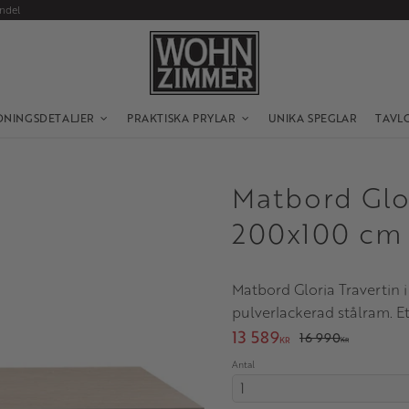
andel
DNINGSDETALJER
PRAKTISKA PRYLAR
UNIKA SPEGLAR
TAVL
Matbord Glor
200x100 cm
Matbord Gloria Travertin 
pulverlackerad stålram. Et
Nedsatt pris:
13 589
Ordinarie pris:
16 990
KR
KR
Antal