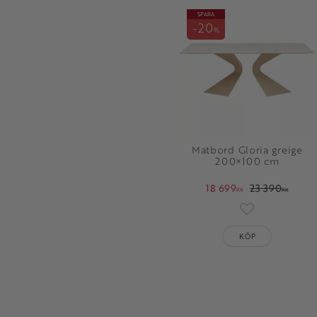
SPARA
20
%
Matbord Gloria greige
200×100 cm
18 699
23 390
KR
KR
Lägg till i fav
KÖP