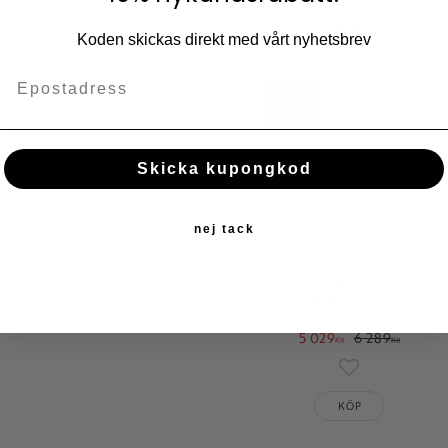
Lägg till i fav
KÖP
Koden skickas direkt med vårt nyhetsbrev
SPARA
20
%
Skicka kupongkod
nej tack
Konsolbord Travertino,
100×77 cm
5 029
6 289
KR
KR
Lägg till i fav
KÖP