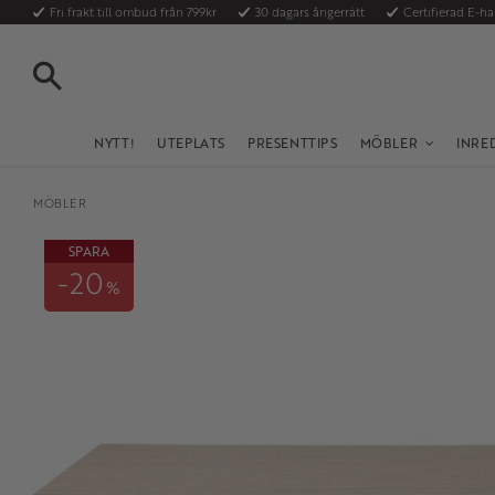
Fri frakt till ombud från 799kr
30 dagars ångerrätt
Certifierad E-h
SÖK
NYTT!
UTEPLATS
PRESENTTIPS
MÖBLER
INRE
MÖBLER
SPARA
20
%