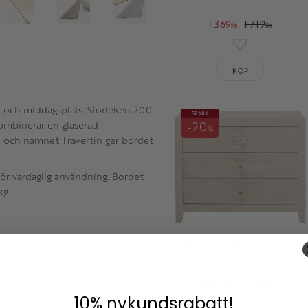
1 369
1 719
KR
KR
Lägg till i fav
KÖP
m och middagsplats. Storleken 200
SPARA
20
kombinerar en glaserad
%
n och namnet Travertin ger bordet
för vardaglig användning. Bordet
kg.
Byrå Travertino, 91×74
cm
8 349
10 439
KR
KR
10% nykundsrabatt!