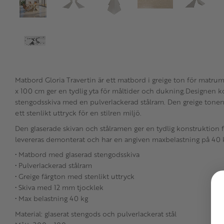
Matbord Gloria Travertin är ett matbord i greige ton för matru
x 100 cm ger en tydlig yta för måltider och dukning.Designen 
stengodsskiva med en pulverlackerad stålram. Den greige tone
ett stenlikt uttryck för en stilren miljö.
Den glaserade skivan och stålramen ger en tydlig konstruktion 
levereras demonterat och har en angiven maxbelastning på 40 
• Matbord med glaserad stengodsskiva
• Pulverlackerad stålram
• Greige färgton med stenlikt uttryck
• Skiva med 12 mm tjocklek
• Max belastning 40 kg
Material: glaserat stengods och pulverlackerat stål