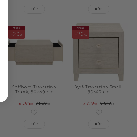
oriter
Lägg till i favoriter
Lägg till i favorit
KÖP
KÖP
SPARA
SPARA
20
20
%
%
Soffbord Travertino
Byrå Travertino Small,
Trunk, 80×60 cm
50×49 cm
6 295
7 869
3 759
4 699
KR
KR
KR
KR
oriter
Lägg till i favoriter
Lägg till i favorit
KÖP
KÖP