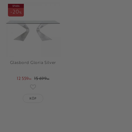
SPARA
20
%
Glasbord Gloria Silver
12 559
15 699
KR
KR
oriter
Lägg till i favoriter
KÖP