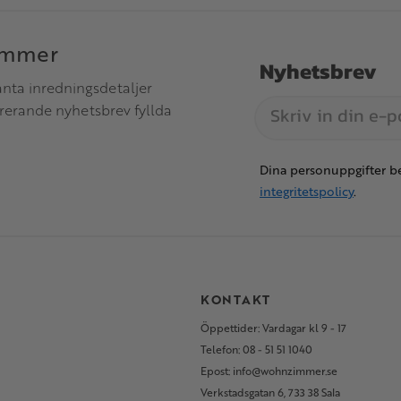
immer
Nyhetsbrev
anta inredningsdetaljer
irerande nyhetsbrev fyllda
Dina personuppgifter be
integritetspolicy
.
S
KONTAKT
Öppettider: Vardagar kl 9 - 17
Telefon: 08 - 51 51 1040
Epost: info@wohnzimmer.se
Verkstadsgatan 6, 733 38 Sala