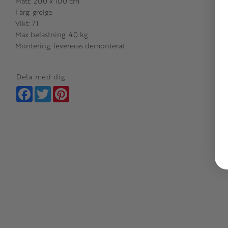
Mått: 200 x 100 cm
Färg: greige
Vikt: 71
Max belastning: 40 kg
Montering: levereras demonterat
Dela med dig
Facebook
Twitter
Pinterest