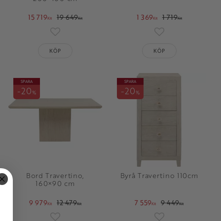
15 719
19 649
1 369
1 719
KR
KR
KR
KR
oriter
Lägg till i favoriter
Lägg till i favorit
KÖP
KÖP
SPARA
SPARA
20
20
%
%
Bord Travertino,
Byrå Travertino 110cm
160×90 cm
9 979
12 479
7 559
9 449
KR
KR
KR
KR