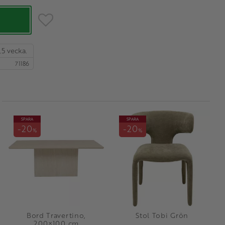
Lägg till i favoriter
,5 vecka.
71186
SPARA
SPARA
20
20
%
%
Bord Travertino,
Stol Tobi Grön
200×100 cm