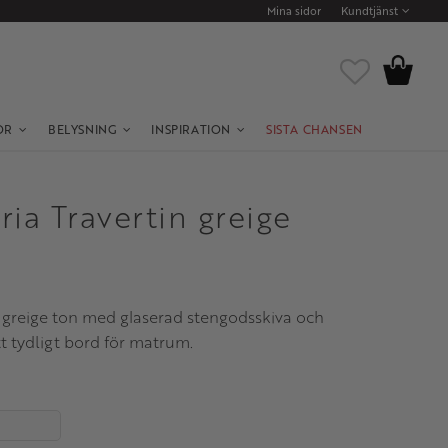
Mina sidor
Kundtjänst
Kundvagn
Favoriter
OR
BELYSNING
INSPIRATION
SISTA CHANSEN
ia Travertin greige
i greige ton med glaserad stengodsskiva och
t tydligt bord för matrum.