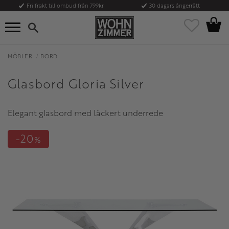
Fri frakt till ombud från 799kr
30 dagars ångerrätt
Kundvag
Meny
Favoriter
MÖBLER
BORD
Glasbord Gloria Silver
Elegant glasbord med läckert underrede
20
%