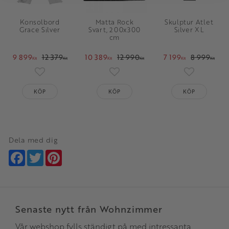
Konsolbord
Matta Rock
Skulptur Atlet
Grace Silver
Svart, 200x300
Silver XL
cm
9 899
12 379
10 389
12 990
7 199
8 999
KR
KR
KR
KR
KR
KR
Lägg till i favoriter
Lägg till i favoriter
Lägg till i 
KÖP
KÖP
KÖP
Dela med dig
Facebook
Twitter
Pinterest
Senaste nytt från Wohnzimmer
Vår webshop fylls ständigt på med intressanta