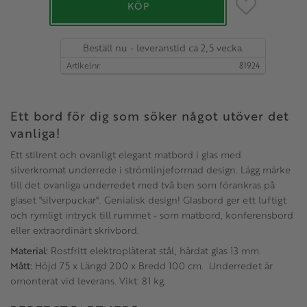
Lägg till i favo
KÖP
Beställ nu - leveranstid ca 2,5 vecka.
Artikelnr
81924
Ett bord för dig som söker något utöver det
vanliga!
Ett stilrent och ovanligt elegant matbord i glas med
silverkromat underrede i strömlinjeformad design. Lägg märke
till det ovanliga underredet med två ben som förankras på
glaset "silverpuckar". Genialisk design! Glasbord ger ett luftigt
och rymligt intryck till rummet - som matbord, konferensbord
eller extraordinärt skrivbord.
Material:
Rostfritt elektropläterat stål, härdat glas 13 mm.
Mått:
Höjd 75 x Längd 200 x Bredd 100 cm. Underredet är
omonterat vid leverans. Vikt: 81 kg.