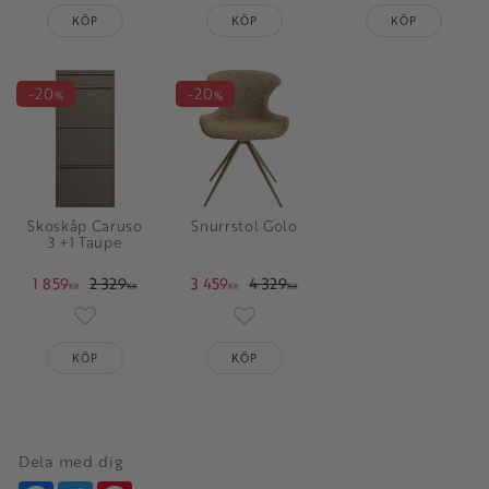
KÖP
KÖP
KÖP
20
20
%
%
Skoskåp Caruso
Snurrstol Golo
3 +1 Taupe
1 859
2 329
3 459
4 329
KR
KR
KR
KR
Lägg till i favoriter
Lägg till i favoriter
KÖP
KÖP
Dela med dig