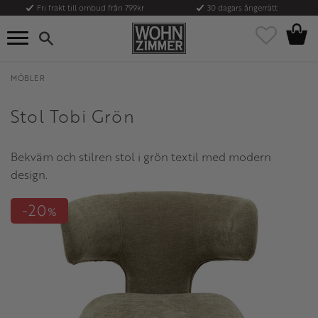
Fri frakt till ombud från 799kr
30 dagars ångerrätt
Kundvag
Meny
Favoriter
MÖBLER
Stol Tobi Grön
Bekväm och stilren stol i grön textil med modern
design.
20
%