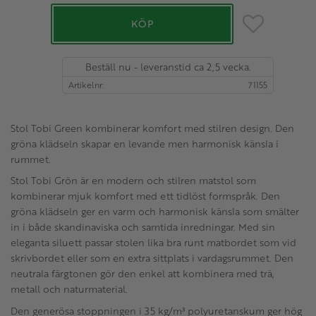
Lägg till i favo
KÖP
Beställ nu - leveranstid ca 2,5 vecka.
Artikelnr
71155
Stol Tobi Green kombinerar komfort med stilren design. Den
gröna klädseln skapar en levande men harmonisk känsla i
rummet.
Stol Tobi Grön är en modern och stilren matstol som
kombinerar mjuk komfort med ett tidlöst formspråk. Den
gröna klädseln ger en varm och harmonisk känsla som smälter
in i både skandinaviska och samtida inredningar. Med sin
eleganta siluett passar stolen lika bra runt matbordet som vid
skrivbordet eller som en extra sittplats i vardagsrummet. Den
neutrala färgtonen gör den enkel att kombinera med trä,
metall och naturmaterial.
Den generösa stoppningen i 35 kg/m³ polyuretanskum ger hög