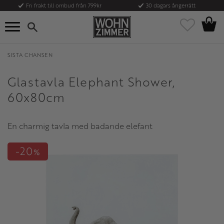
Fri frakt till ombud från 799kr
30 dagars ångerrätt
Kundvag
Meny
Favoriter
SISTA CHANSEN
Glastavla Elephant Shower,
60x80cm
En charmig tavla med badande elefant
20
%