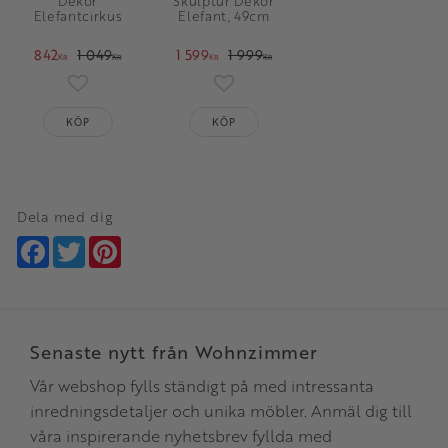
Dekor
Skulptur Dekor
Elefantcirkus
Elefant, 49cm
842
1 049
1 599
1 999
KR
KR
KR
KR
Lägg till i favoriter
Lägg till i favoriter
KÖP
KÖP
Dela med dig
Facebook
Twitter
Pinterest
Senaste nytt från Wohnzimmer
Vår webshop fylls ständigt på med intressanta
inredningsdetaljer och unika möbler. Anmäl dig till
våra inspirerande nyhetsbrev fyllda med