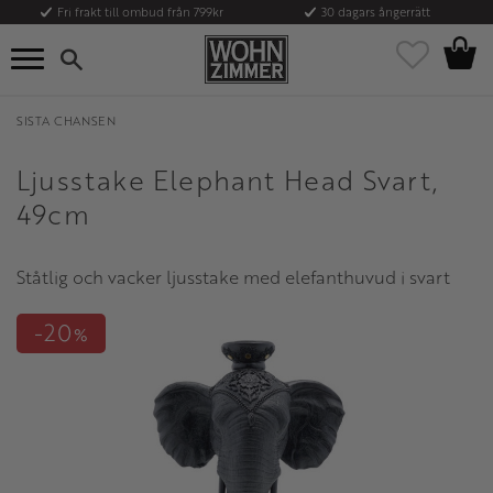
Fri frakt till ombud från 799kr
30 dagars ångerrätt
Kundvag
Meny
Favoriter
SISTA CHANSEN
Ljusstake Elephant Head Svart,
49cm
Ståtlig och vacker ljusstake med elefanthuvud i svart
20
%