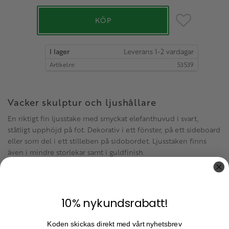
Lägg till i favo
KÖP
I lager
Artikelnr
53539
Vacker skulptur och ljushållare
En riktigt fin ljusstake med smyckat elefanthuvud i svart,
ståtligt upphöjd på fot. Dekorativ i ett fönster, på ett sideboard
eller som del i ett stilleben på sidobordet. Ljusstaken finns
även i mindre storlekar samt i guldfinish.
Material:
Polyresin.
Mått:
Höjd 48.5 cm x bredd 26 cm x djup 17.5 cm.
Vikt:
1.98 kg
10% nykundsrabatt!
PERFECT PARTNERS
Koden skickas direkt med vårt nyhetsbrev