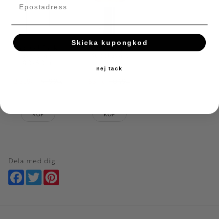
Skicka kupongkod
Spegel Zack,
Bordslampa
Svart ram
Kupol Svart
180x60 cm
nej tack
3 359
4 199
831
1 049
KR
KR
KR
KR
Lägg till i favoriter
Lägg till i favoriter
KÖP
KÖP
Dela med dig
Facebook
Twitter
Pinterest