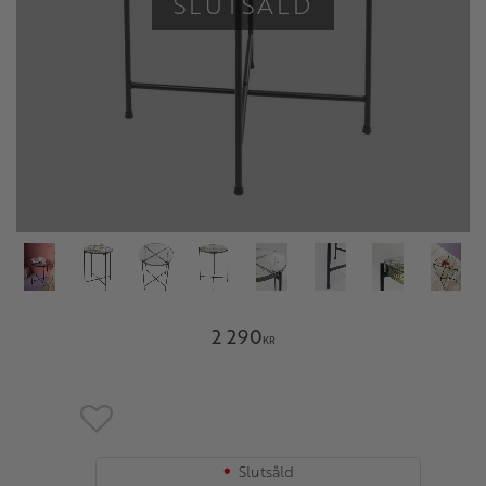
SLUTSÅLD
2 290
KR
Lägg till i favoriter
Slutsåld