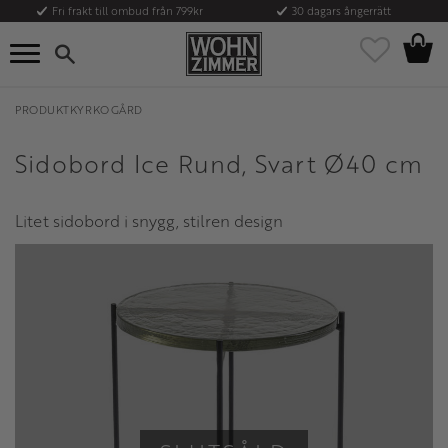
Fri frakt till ombud från 799kr
30 dagars ångerrätt
Kundvag
Meny
Favoriter
PRODUKTKYRKOGÅRD
Sidobord Ice Rund, Svart Ø40 cm
Litet sidobord i snygg, stilren design