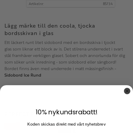
Artikelnr
85734
Lägg märke till den coola, tjocka
bordsskivan i glas
Ett läckert runt litet sidobord med en bordsskiva i tjockt
glas som liknar ett block av is. Det stilrena underredet i svart
stål framhäver verkligen glaset. Sobert och annorlunda för dig
som söker unik inredning - som sidobord eller sängbord!
Bordet finns även med underrede i matt mässingsfinish -
Sidobord Ice Rund
Material:
underrede i svart lackat stål och handgjord bordsskiva
av klarglas. Max belastning 20 kg.
Mått:
höjd 50 x diameter 40 cm. Vikt: 8,5 kg. Monteras.
10% nykundsrabatt!
PERFECT PARTNERS
Koden skickas direkt med vårt nyhetsbrev
20
21
%
%