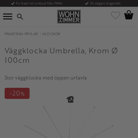
Fri frakt till ombud från 799kr
30 dagars ångerrätt
Kundvag
Meny
Favoriter
PRAKTISKA PRYLAR
KLOCKOR
Väggklocka Umbrella, Krom Ø
100cm
Stor väggklocka med öppen urtavla
20
%