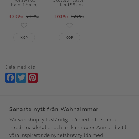
Palm 190cm.
Island 59 cm
3 339
4 179
1 039
1 299
KR
KR
KR
KR
Lägg till i favoriter
Lägg till i favoriter
KÖP
KÖP
Dela med dig
Facebook
Twitter
Pinterest
Senaste nytt från Wohnzimmer
Vår webshop fylls ständigt på med intressanta
inredningsdetaljer och unika möbler. Anmäl dig till
våra inspirerande nyhetsbrev fyllda med