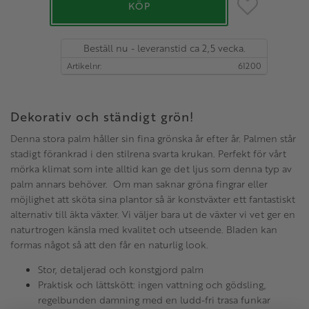
Lägg till i favo
KÖP
Beställ nu - leveranstid ca 2,5 vecka.
Artikelnr
61200
Dekorativ och ständigt grön!
Denna stora palm håller sin fina grönska år efter år. Palmen står
stadigt förankrad i den stilrena svarta krukan. Perfekt för vårt
mörka klimat som inte alltid kan ge det ljus som denna typ av
palm annars behöver. Om man saknar gröna fingrar eller
möjlighet att sköta sina plantor så är konstväxter ett fantastiskt
alternativ till äkta växter. Vi väljer bara ut de växter vi vet ger en
naturtrogen känsla med kvalitet och utseende. Bladen kan
formas något så att den får en naturlig look.
Stor, detaljerad och konstgjord palm
Praktisk och lättskött: ingen vattning och gödsling,
regelbunden damning med en ludd-fri trasa funkar