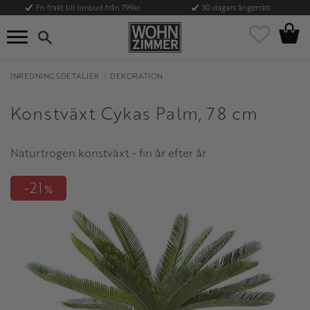
Fri frakt till ombud från 799kr
30 dagars ångerrätt
Kundvag
Meny
Favoriter
INREDNINGSDETALJER
DEKORATION
Konstväxt Cykas Palm, 78 cm
Naturtrogen konstväxt - fin år efter år
21
%