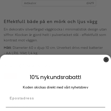
Artikelnr
61479
Effektfull både på en mörk och ljus vägg
En dekorativ silverfärgad väggklocka i minimalistisk design utan
siffror. Klockan är gjord helt i pulverlacket stål - effektfullt som
kontrast mot väggen.
Mått:
Diameter 60 x djup 10 cm. Urverket drivs med batterier
- AA LR6. Vikt: 1,4 kg.
PERFECT PARTNERS
10% nykundsrabatt!
20
%
Koden skickas direkt med vårt nyhetsbrev
Sidobord Silver
Lining, 50 cm