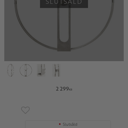
SLUTSÅLD
2 299
KR
Lägg till i favoriter
Slutsåld