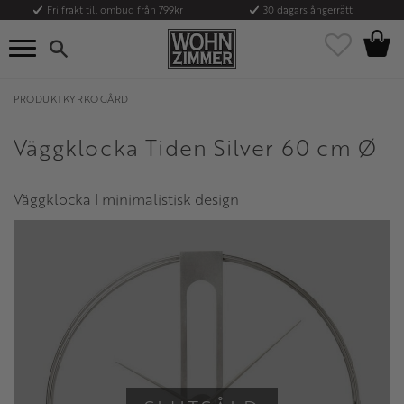
Fri frakt till ombud från 799kr
30 dagars ångerrätt
Kundvag
Meny
Favoriter
PRODUKTKYRKOGÅRD
Väggklocka Tiden Silver 60 cm Ø
Väggklocka I minimalistisk design