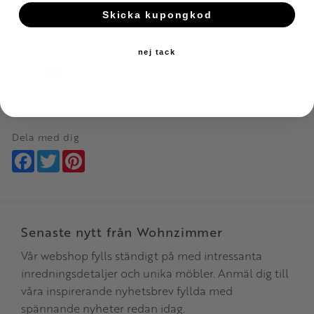
Skicka kupongkod
2 269
2 839
KR
KR
Lägg till i favoriter
nej tack
KÖP
Dela med dig
Facebook
Twitter
Pinterest
Senaste nytt från Wohnzimmer
Vår webshop fylls ständigt på med intressanta
inredningsdetaljer och unika möbler. Anmäl dig till
våra inspirerande nyhetsbrev fyllda med
spännande nyheter redan idag.