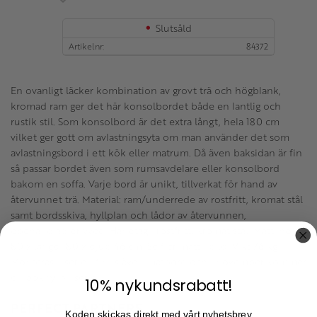
Slutsåld
Artikelnr
84372
En ovanligt läcker kombination av grovt trä och högblank,
kromad ram ger det här konsolbordet både en lantlig och
rustik stil. Som konsolbord är det extra långt, hela 180 cm
vilket ger gott om avlastningsyta om man använder det som
avlastningsbord i ett kök eller matrum. Då även baksidan är fin
så passar bordet även som rumsavdelare eller konsolbord
bakom en soffa. Varje bord är unikt, tillverkat för hand av
återvunnet trä. Material: ram/underrede av rostfritt, kromat stål
samt bordsskiva, hyllplan och lådor av återvunnen,
obehandlad drivved. Handtag i rostfritt, kromat stål. Mått: höjd
80 x längd 180 x djup 46 cm. Se fler mått i bild. Vikt 76 kg.
Monteras. I serien finns även matbord och i november kommer
en bokhylla i serien.
10% nykundsrabatt!
PERFECT PARTNERS
Koden skickas direkt med vårt nyhetsbrev