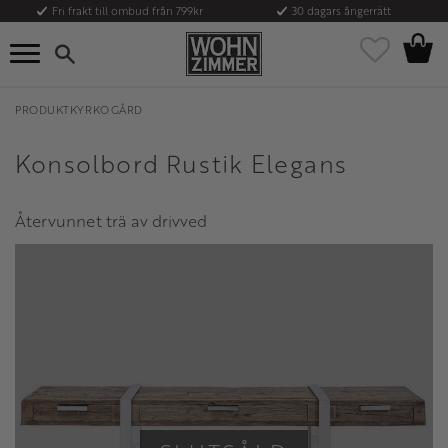
Fri frakt till ombud från 799kr
30 dagars ångerrätt
Kundvag
Meny
Favoriter
PRODUKTKYRKOGÅRD
Konsolbord Rustik Elegans
Återvunnet trä av drivved