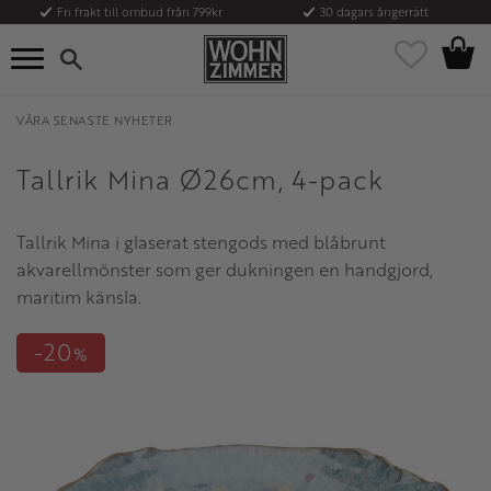
Fri frakt till ombud från 799kr
30 dagars ångerrätt
Kundvag
Meny
Favoriter
VÅRA SENASTE NYHETER
Tallrik Mina Ø26cm, 4-pack
Tallrik Mina i glaserat stengods med blåbrunt
akvarellmönster som ger dukningen en handgjord,
maritim känsla.
20
%