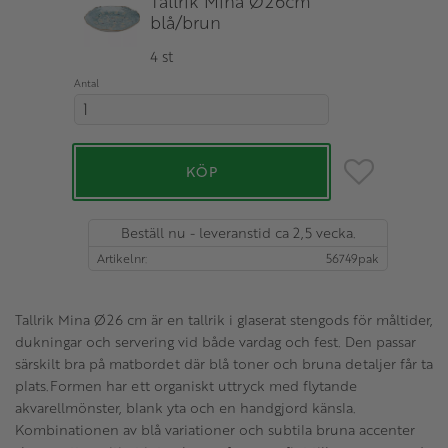
Tallrik Mina Ø26cm
blå/brun
4 st
Antal
Lägg till i favo
KÖP
Beställ nu - leveranstid ca 2,5 vecka.
Artikelnr
56749pak
Tallrik Mina Ø26 cm är en tallrik i glaserat stengods för måltider,
dukningar och servering vid både vardag och fest. Den passar
särskilt bra på matbordet där blå toner och bruna detaljer får ta
plats.Formen har ett organiskt uttryck med flytande
akvarellmönster, blank yta och en handgjord känsla.
Kombinationen av blå variationer och subtila bruna accenter