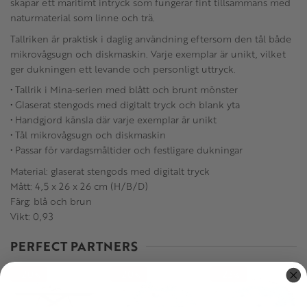
skapar ett maritimt intryck som fungerar fint tillsammans med
naturmaterial som linne och trä.
Tallriken är praktisk i daglig användning eftersom den tål både
mikrovågsugn och diskmaskin. Varje exemplar är unikt, vilket
ger dukningen ett levande och personligt uttryck.
• Tallrik i Mina-serien med blått och brunt mönster
• Glaserat stengods med digitalt tryck och blank yta
• Handgjord känsla där varje exemplar är unikt
• Tål mikrovågsugn och diskmaskin
• Passar för vardagsmåltider och festligare dukningar
Material: glaserat stengods med digitalt tryck
Mått: 4,5 x 26 x 26 cm (H/B/D)
Färg: blå och brun
Vikt: 0,93
PERFECT PARTNERS
20
20
23
%
%
%