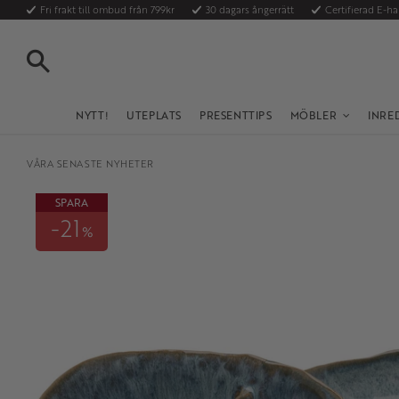
Fri frakt till ombud från 799kr
30 dagars ångerrätt
Certifierad E-h
SÖK
NYTT!
UTEPLATS
PRESENTTIPS
MÖBLER
INRE
VÅRA SENASTE NYHETER
SPARA
21
%