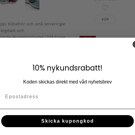
Lägg till i fav
KÖP
ipp, tillbehör och små serveringar.
ärgstark och
tande akvarellmönster i blå toner,
SPARA
20
 och den handgjorda känslan gör
%
 dekorativt uttryck för festligare
nkel att kombinera med övriga
10% nykundsrabatt!
Koden skickas direkt med vårt nyhetsbrev
Djup tallrik Mina
Ø26cm, 4-pack
1 556
1 956
KR
KR
Skicka kupongkod
Lägg till i fav
KÖP