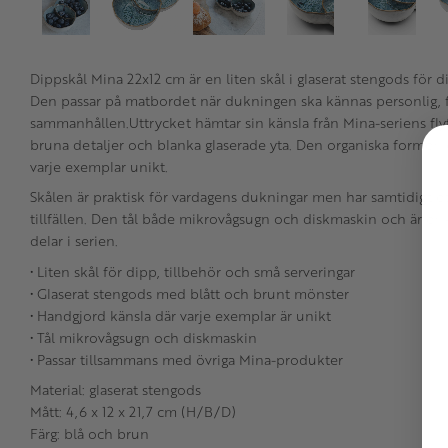
Dippskål Mina 22x12 cm är en liten skål i glaserat stengods för d
Den passar på matbordet när dukningen ska kännas personlig, f
sammanhållen.Uttrycket hämtar sin känsla från Mina-seriens fly
bruna detaljer och blanka glaserade yta. Den organiska formen
varje exemplar unikt.
Skålen är praktisk för vardagens dukningar men har samtidigt ett
tillfällen. Den tål både mikrovågsugn och diskmaskin och är e
delar i serien.
• Liten skål för dipp, tillbehör och små serveringar
• Glaserat stengods med blått och brunt mönster
• Handgjord känsla där varje exemplar är unikt
• Tål mikrovågsugn och diskmaskin
• Passar tillsammans med övriga Mina-produkter
Material: glaserat stengods
Mått: 4,6 x 12 x 21,7 cm (H/B/D)
Färg: blå och brun