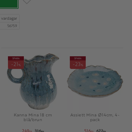
56759
SPARA
SPARA
21
23
%
%
Kanna Mina 18 cm
Assiett Mina Ø14cm, 4-
blå/brun
pack
249
316
516
672
KR
KR
KR
KR