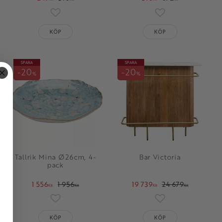
oriter
Lägg till i favoriter
Lägg till i favorit
KÖP
KÖP
SPARA
SPARA
20
20
%
%
Tallrik Mina Ø26cm, 4-
Bar Victoria
pack
1 556
1 956
19 739
24 679
KR
KR
KR
KR
oriter
Lägg till i favoriter
Lägg till i favorit
KÖP
KÖP