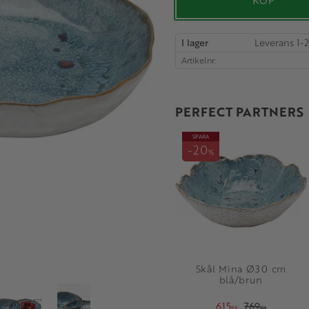
KÖP
I lager
Artikelnr
PERFECT PARTNERS
SPARA
20
%
Skål Mina Ø30 cm
blå/brun
615
769
KR
KR