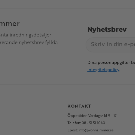
immer
Nyhetsbrev
anta inredningsdetaljer
irerande nyhetsbrev fyllda
Dina personuppgifter be
integritetspolicy
.
S
KONTAKT
Öppettider: Vardagar kl 9 - 17
Telefon: 08 - 51 51 1040
Epost: info@wohnzimmer.se