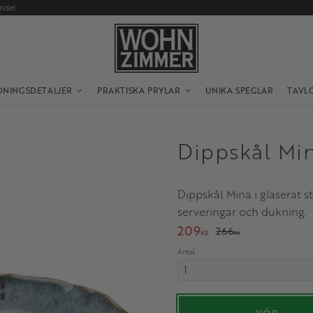
andel
DNINGSDETALJER
PRAKTISKA PRYLAR
UNIKA SPEGLAR
TAVL
Dippskål Mi
Dippskål Mina i glaserat
serveringar och dukning.
Nedsatt pris:
209
Ordinarie pris:
266
KR
KR
Antal