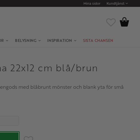
Mina sidor
Kundtjänst
Kundvagn
Favoriter
OR
BELYSNING
INSPIRATION
SISTA CHANSEN
na 22x12 cm blå/brun
 stengods med blåbrunt mönster och blank yta för små
Lägg till i favoriter