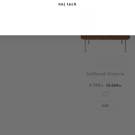
nej tack
SPARA
20
%
Soffbord Victoria
9 799
12 269
KR
KR
Lägg till i fav
KÖP