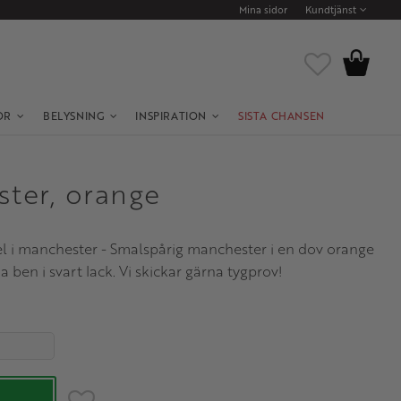
Mina sidor
Kundtjänst
Kundvagn
Favoriter
OR
BELYSNING
INSPIRATION
SISTA CHANSEN
ster, orange
l i manchester - Smalspårig manchester i en dov orange
 ben i svart lack. Vi skickar gärna tygprov!
Lägg till i favoriter