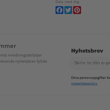
Dela med dig
Facebook
Twitter
Pinterest
immer
Nyhetsbrev
anta inredningsdetaljer
irerande nyhetsbrev fyllda
Dina personuppgifter be
integritetspolicy
.