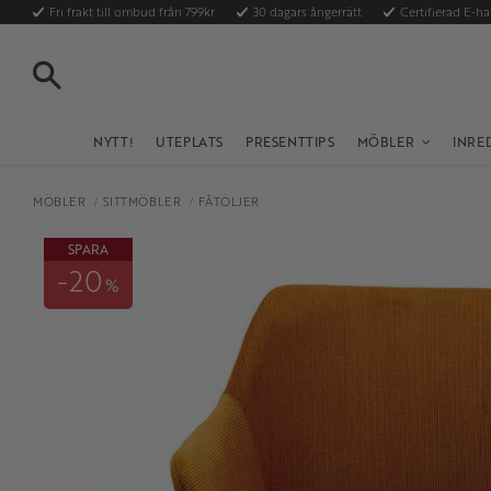
Fri frakt till ombud från 799kr
30 dagars ångerrätt
Certifierad E-h
SÖK
NYTT!
UTEPLATS
PRESENTTIPS
MÖBLER
INRE
MÖBLER
SITTMÖBLER
FÅTÖLJER
SPARA
20
%