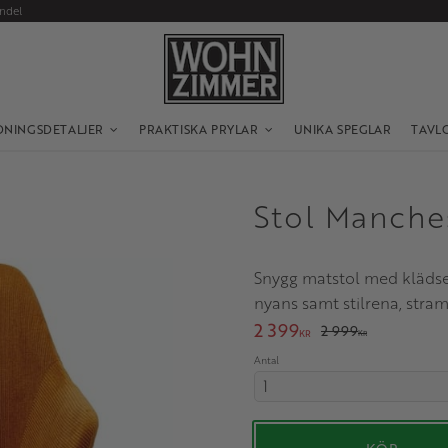
andel
DNINGSDETALJER
PRAKTISKA PRYLAR
UNIKA SPEGLAR
TAVL
Stol Manche
Snygg matstol med klädse
nyans samt stilrena, strama
Nedsatt pris:
2 399
Ordinarie pris:
2 999
KR
KR
Antal