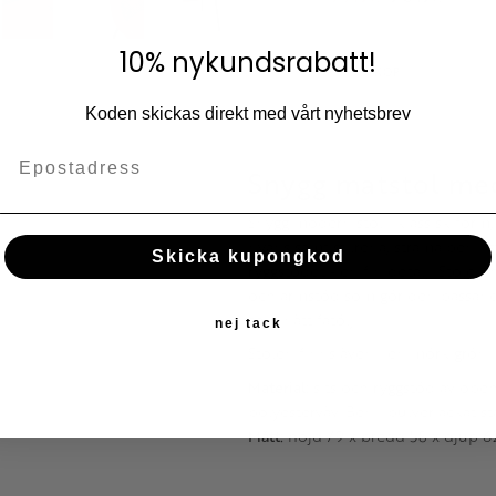
Lägg till i fav
10% nykundsrabatt!
KÖP
Koden skickas direkt med vårt nyhetsbrev
Snygg matstol me
Snygg modern stol I klassisk form
nyans samt stilrena, strama ben i 
Skicka kupongkod
ryggstödet - en fin detalj! Stolen 
och armstöd som gör den passande
som nätt fåtölj.
nej tack
Stolen finns även i en mörk grön
Material:
sits och ryggstöd av obeh
polyesterväv. Ben i pulverlackat st
Mått:
höjd 79 x bredd 58 x djup 62 