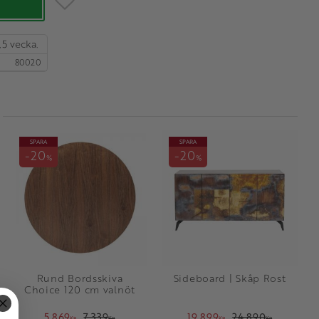
,5 vecka.
80020
SPARA
SPARA
20
20
%
%
Rund Bordsskiva
Sideboard | Skåp Rost
Choice 120 cm valnöt
5 869
7 339
19 899
24 890
KR
KR
KR
KR