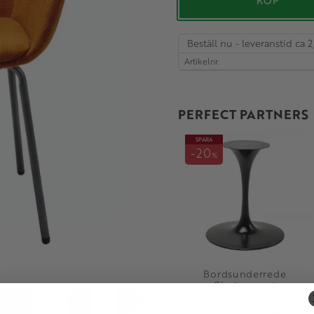
KÖP
Beställ nu - leveranstid ca 2
Artikelnr
PERFECT PARTNERS
SPARA
20
%
Bordsunderrede
Choice svart
7 719
9 649
KR
KR