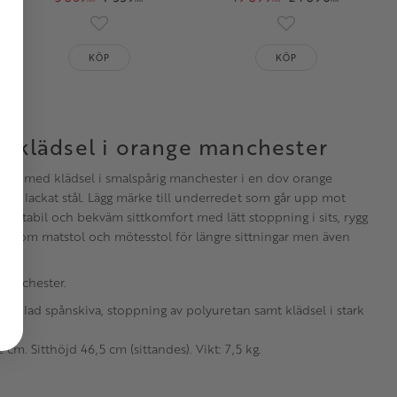
oriter
Lägg till i favoriter
Lägg till i favorit
KÖP
KÖP
d klädsel i orange manchester
, här med klädsel i smalspårig manchester i en dov orange
svart lackat stål. Lägg märke till underredet som går upp mot
har stabil och bekväm sittkomfort med lätt stoppning i sits, rygg
 som matstol och mötesstol för längre sittningar men även
 manchester.
andlad spånskiva, stoppning av polyuretan samt klädsel i stark
ål.
cm. Sitthöjd 46,5 cm (sittandes). Vikt: 7,5 kg.