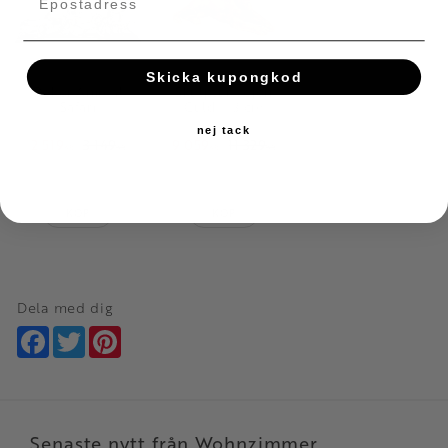
Skicka kupongkod
Dekor Animal
Skulptur Lejon
Safari
Guld, 113 cm
nej tack
2 519
3 149
9 059
11 329
KR
KR
KR
KR
Lägg till i favoriter
Lägg till i favoriter
KÖP
KÖP
Dela med dig
Facebook
Twitter
Pinterest
Senaste nytt från Wohnzimmer