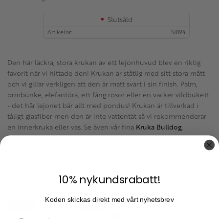
Slutsåld
Artikelnr
51894
Den här läckra, stora krukan av ett lejonhuvud blev en riktig
favorit när vi hittade den! Krukan är ståtlig med sitt stora mått
och vi gillar verkligen att den är matt svart i sin finish. Palm,
ormbunke, elefantöra, ett fång rosor eller en vacker vildbukett
- det här lejonet bär allt med pondus! Krukan är tillverkad i
tåligt glasfiber men den är inte vattentät så vi rekommenderar
en innerkruka eller vas. Se även vår fina
Kruka Bulldog,
mattsvart.
Mått:
höjd 44 x bredd 40 x djup 38 cm. Innermått öppning: 23
cm Ø x höjd 34 cm. Vikt. 6,5 kg.
10% nykundsrabatt!
PERFECT PARTNERS
Koden skickas direkt med vårt nyhetsbrev
20
20
%
%