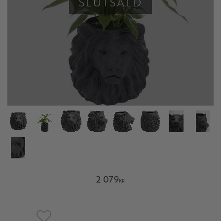
SLUTSÅLD
2 079
KR
Lägg till i favoriter