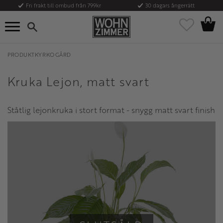
Fri frakt till ombud från 799kr
30 dagars ångerrätt
Kundvag
Meny
Favoriter
PRODUKTKYRKOGÅRD
Kruka Lejon, matt svart
Ståtlig lejonkruka i stort format - snygg matt svart finish