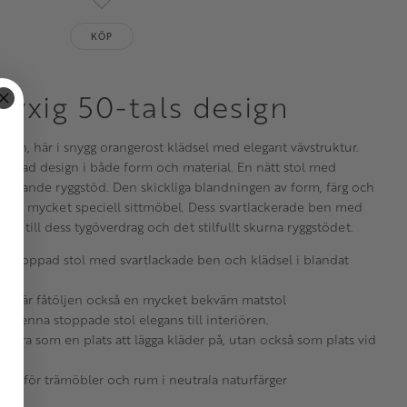
oriter
Lägg till i favoriter
KÖP
lyxig 50-tals design
tion, här i snygg orangerost klädsel med elegant vävstruktur.
irerad design i både form och material. En nätt stol med
utande ryggstöd. Den skickliga blandningen av form, färg och
ill en mycket speciell sittmöbel. Dess svartlackerade ben med
st till dess tygöverdrag och det stilfullt skurna ryggstödet.
en stoppad stol med svartlackade ben och klädsel i blandat
stöd är fåtöljen också en mycket bekväm matstol
r denna stoppade stol elegans till interiören.
 bara som en plats att lägga kläder på, utan också som plats vid
tner för trämöbler och rum i neutrala naturfärger