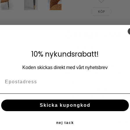
Lägg till i fav
KÖP
Orange stol i 
Stol Hudson är en del av en kollek
10% nykundsrabatt!
Stolen har en modern 50-tals insp
mycket skön sittkomfort med omsl
material gör denna orangea stol t
Koden skickas direkt med vårt nyhetsbrev
guld-ärmar bildar en charmig kontra
Ett blickfång med storhet: 
mönster i orange
Tack vare sitt rundade rygg
Med sitt dämpade blått sätte
Skicka kupongkod
Fantastisk i sovrummet, inte
sminkbordet
En fantastisk inredningspar
nej tack