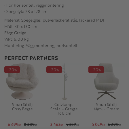
• För horisontell väggmontering
• Spegelyta 28 x 128 cm
Material: Spegelglas, pulverlackerat stål, lackerad MDF
Mått: 30 x 130 cm
Färg: Greige
Vikt: 6,00 kg
Montering: Väggmontering, horisontell
PERFECT PARTNERS
20
20
20
%
%
%
Snurrfåtölj
Golvlampa
Snurrfåtölj
Cosy Beige
Scala – Greige,
Mimi - Cream
160 cm
6 699
8 389
3 463
4 329
5 029
6 290
KR
KR
KR
KR
KR
KR