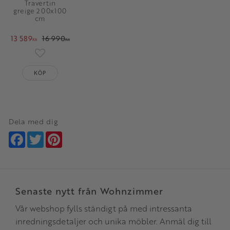
Travertin
greige 200x100
cm
13 589
16 990
KR
KR
Lägg till i favoriter
KÖP
Dela med dig
Facebook
Twitter
Pinterest
Senaste nytt från Wohnzimmer
Vår webshop fylls ständigt på med intressanta
inredningsdetaljer och unika möbler. Anmäl dig till