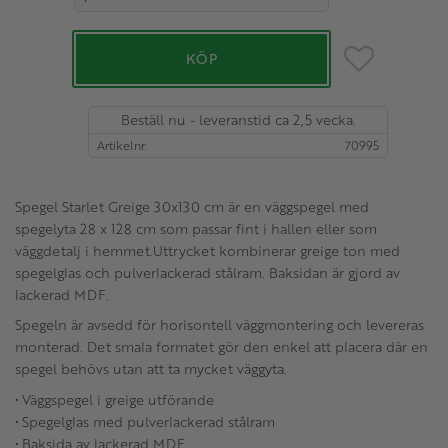
Lägg till i favo
KÖP
Beställ nu - leveranstid ca 2,5 vecka.
Artikelnr
70995
Spegel Starlet Greige 30x130 cm är en väggspegel med
spegelyta 28 x 128 cm som passar fint i hallen eller som
väggdetalj i hemmet.Uttrycket kombinerar greige ton med
spegelglas och pulverlackerad stålram. Baksidan är gjord av
lackerad MDF.
Spegeln är avsedd för horisontell väggmontering och levereras
monterad. Det smala formatet gör den enkel att placera där en
spegel behövs utan att ta mycket väggyta.
• Väggspegel i greige utförande
• Spegelglas med pulverlackerad stålram
• Baksida av lackerad MDF