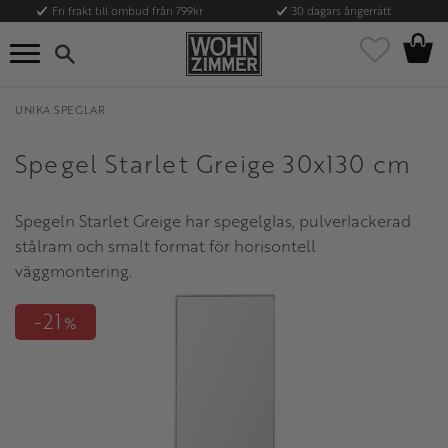
Fri frakt till ombud från 799kr
30 dagars ångerrätt
Kundvag
Meny
Favoriter
UNIKA SPEGLAR
Spegel Starlet Greige 30x130 cm
Spegeln Starlet Greige har spegelglas, pulverlackerad
stålram och smalt format för horisontell
väggmontering.
21
%