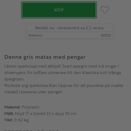
Lägg till i favo
KÖP
Beställ nu - leveranstid ca 2,5 vecka.
Artikelnr
66022
Denna gris matas med pengar
Läcker sparbössa med attityd! Svart spargris med två vingar i
silvernyans. En tuffare utmanare till den klassiska och tråkiga
spargrisen.
Rockstar pig sparbössa (kan öppnas för att plundras på insatta
medel) Levereras utan pengar!
Material:
Polyresin.
Mått:
Höjd 17 x bredd 23 x djup 10 cm.
Vikt:
0.62 kg