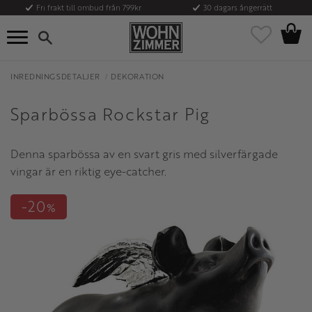
Fri frakt till ombud från 799kr
30 dagars ångerrätt
Kundvag
Meny
Favoriter
INREDNINGSDETALJER
DEKORATION
Sparbössa Rockstar Pig
Denna sparbössa av en svart gris med silverfärgade
vingar är en riktig eye-catcher.
20
%