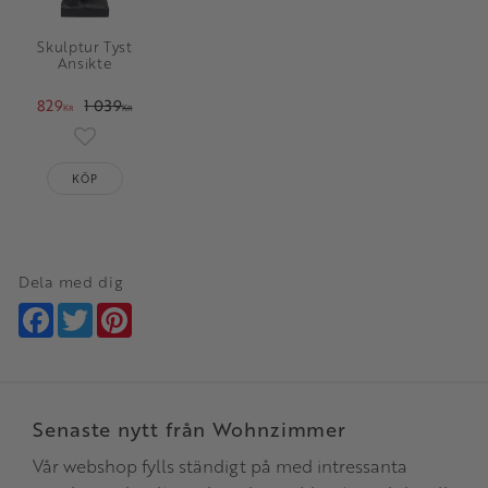
Skulptur Tyst
Ansikte
829
1 039
KR
KR
Lägg till i favoriter
KÖP
Dela med dig
Facebook
Twitter
Pinterest
Senaste nytt från Wohnzimmer
Vår webshop fylls ständigt på med intressanta