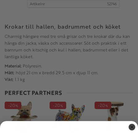
Artikelnr
52746
Krokar till hallen, badrummet och köket
Charmig hängare med tre små grisar och tre krokar där du kan
hänga din jacka, väska och accessoarer. Söt och praktisk i ett
barnrum och kitschig och kul i hallen, badrummet eller i det
lantliga köket.
Material:
Polyresin.
Mått:
höjd 21 cm x bredd 29.5 cm x djup 11 cm.
Vikt:
1.1 kg
PERFECT PARTNERS
20
20
20
%
%
%