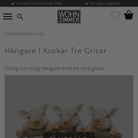
Fri frakt till ombud från 799kr
30 dagars ångerrätt
Kundvag
Meny
Favoriter
PRODUKTKYRKOGÅRD
Hängare | Krokar Tre Grisar
Gullig och rolig hängare med tre små grisar