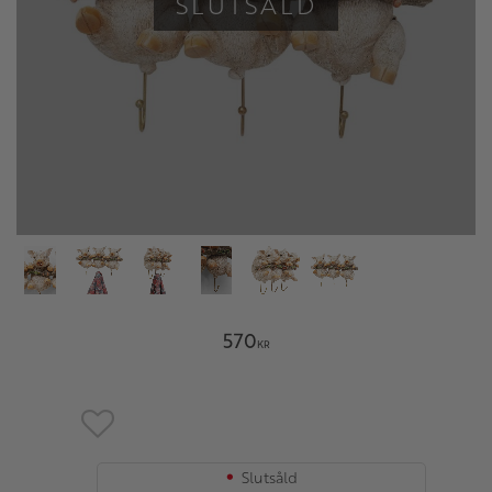
SLUTSÅLD
570
KR
Lägg till i favoriter
Slutsåld