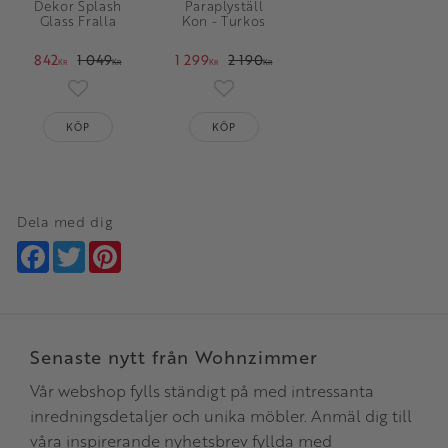
Dekor Splash
Paraplyställ
Glass Fralla
Kon - Turkos
842
1 049
1 299
2 190
KR
KR
KR
KR
Lägg till i favoriter
Lägg till i favoriter
KÖP
KÖP
Dela med dig
Facebook
Twitter
Pinterest
Senaste nytt från Wohnzimmer
Vår webshop fylls ständigt på med intressanta
inredningsdetaljer och unika möbler. Anmäl dig till
våra inspirerande nyhetsbrev fyllda med