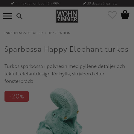
Fri frakt till ombud från 799kr
30 dagars ångerrätt
Kundvag
Meny
Favoriter
INREDNINGSDETALJER
DEKORATION
Sparbössa Happy Elephant turkos
Turkos sparbössa i polyresin med gyllene detaljer och
lekfull elefantdesign för hylla, skrivbord eller
fönsterbräda.
20
%