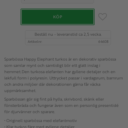
Lägg till i favo
KÖP
Beställ nu - leveranstid ca 2,5 vecka.
Artikelnr
64608
Sparbössa Happy Elephant turkos är en dekorativ sparbössa
som samlar mynt och samtidigt blir ett glatt inslag i
hemmet.Den turkosa elefanten har gyllene detaljer och en
lekfull form i polyresin. Uttrycket passar i vardagsrum, barnrum
och andra miljöer där dekorationen gärna får väcka
uppmärksamhet.
Sparbössan gör sig fint på hylla, skrivbord, skänk eller
fönsterbräda och fungerar även som en personlig presentidé
för djurvänner och sparare.
• Originell sparbössa med elefantmotiv
• Klar turkos färg med gyllene detaljer