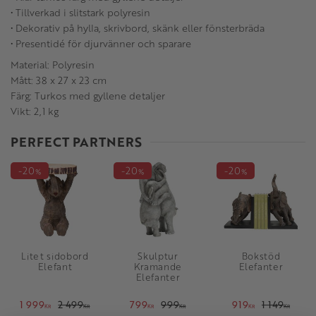
• Tillverkad i slitstark polyresin
• Dekorativ på hylla, skrivbord, skänk eller fönsterbräda
• Presentidé för djurvänner och sparare
Material: Polyresin
Mått: 38 x 27 x 23 cm
Färg: Turkos med gyllene detaljer
Vikt: 2,1 kg
PERFECT PARTNERS
20
20
20
%
%
%
Litet sidobord
Skulptur
Bokstöd
Elefant
Kramande
Elefanter
Elefanter
1 999
2 499
799
999
919
1 149
KR
KR
KR
KR
KR
KR