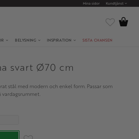
Mina sidor
Kundtjänst
Kundvagn
Favoriter
OR
BELYSNING
INSPIRATION
SISTA CHANSEN
ma svart Ø70 cm
kerat stål med modern och enkel form. Passar som
 i vardagsrummet.
Lägg till i favoriter