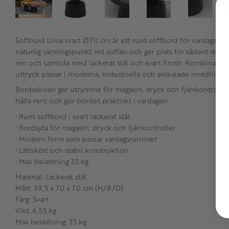
Soffbord Lima svart Ø70 cm är ett runt soffbord för vardagsr
naturlig samlingspunkt vid soffan och ger plats för sådant du vil
ren och samtida med lackerat stål och svart finish. Kombinatio
uttryck passar i moderna, industriella och avskalade inredningar
Bordsskivan ger utrymme för magasin, dryck och fjärrkontroller. 
hålla rent och gör bordet praktiskt i vardagen.
• Runt soffbord i svart lackerat stål
• Bordsyta för magasin, dryck och fjärrkontroller
• Modern form som passar vardagsrummet
• Lättskött och stabil konstruktion
• Max belastning 35 kg
Material: Lackerat stål
Mått: 39,5 x 70 x 70 cm (H/B/D)
Färg: Svart
Vikt: 6,55 kg
Max belastning: 35 kg