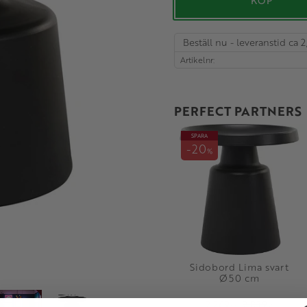
KÖP
Beställ nu - leveranstid ca 2
Artikelnr
PERFECT PARTNERS
SPARA
20
%
Sidobord Lima svart
Ø50 cm
2 269
2 839
KR
KR