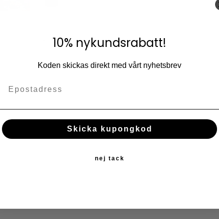
Lägg till i fav
KÖP
ummet. Det fungerar som en
10% nykundsrabatt!
l ha nära till hands.Designen är
nen av rund form och metalliskt
Koden skickas direkt med vårt nyhetsbrev
.
Det robusta materialet är lätt att
Skicka kupongkod
nej tack