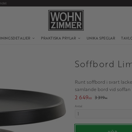
andel
DNINGSDETALJER
PRAKTISKA PRYLAR
UNIKA SPEGLAR
TAVL
Soffbord Li
Runt soffbord i svart lac
samlande bord vid soffan
Nedsatt pris:
2 649
Ordinarie pris:
3 319
KR
KR
Antal