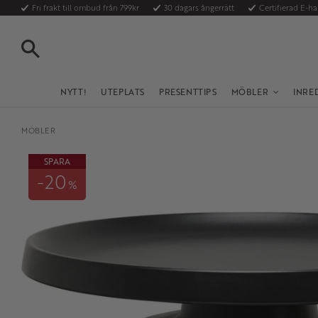
Fri frakt till ombud från 799kr
30 dagars ångerrätt
Certifierad E-h
SÖK
NYTT!
UTEPLATS
PRESENTTIPS
MÖBLER
INRE
MÖBLER
SPARA
20
%