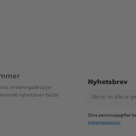
immer
Nyhetsbrev
anta inredningsdetaljer
irerande nyhetsbrev fyllda
Dina personuppgifter be
integritetspolicy
.