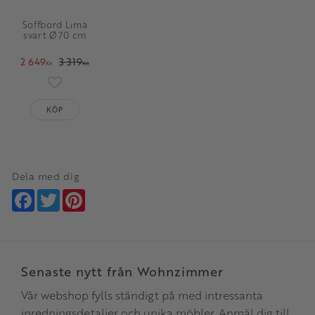
Soffbord Lima
svart Ø70 cm
2 649
3 319
KR
KR
Lägg till i favoriter
KÖP
Dela med dig
Facebook
Twitter
Pinterest
Senaste nytt från Wohnzimmer
Vår webshop fylls ständigt på med intressanta
inredningsdetaljer och unika möbler. Anmäl dig till