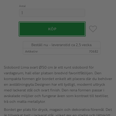
Antal
Lägg till i favo
KÖP
Beställ nu - leveranstid ca 2,5 vecka.
Artikelnr
70682
Sidobord Lima svart Ø50 cm är ett runt sidobord för
vardagsrum, hall eller platsen bredvid favoritfåtöljen. Den
kompakta formen gör bordet enkelt att placera där du behöver
en avställningsyta.Designen har ett tydligt, modernt uttryck
med lackerat stål och svart finish. Den rena formen passar i
avskalade miljöer och fungerar även som kontrast till textilier,
trä och matta metallytor.
Bordet ger plats för dryck, magasin och dekorativa föremål. Det
är tillverkat helt i lackerat stål, vilket ger en stadig och lättskött