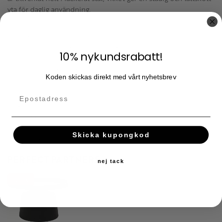
yta för daglig användning.
• Runt sidobord i svart lackerat stål
• Tydlig och modern form
• Praktisk avställningsyta för vardagsrum eller hall
10% nykundsrabatt!
• Lättskött material med stabil känsla
• Max belastning 35 kg
Koden skickas direkt med vårt nyhetsbrev
Material: Lackerat stål
Mått: Ø50 cm
Färg: Svart
Vikt: 4 kg
Max belastning: 35 kg
Skicka kupongkod
Montering: Levereras nedmonterat
PERFECT PARTNERS
nej tack
20
%