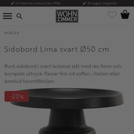
Fri frakt till ombud från 799kr
30 dagars ångerrätt
Kundvag
Meny
Favoriter
MÖBLER
Sidobord Lima svart Ø50 cm
Runt sidobord i svart lackerat stål med ren form och
kompakt uttryck. Passar fint vid soffan, i hallen eller
bredvid favoritfåtöljen.
20
%