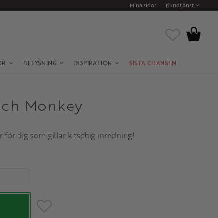
Mina sidor
Kundtjänst
Kundvagn
Favoriter
OR
BELYSNING
INSPIRATION
SISTA CHANSEN
ach Monkey
 för dig som gillar kitschig inredning!
Lägg till i favoriter