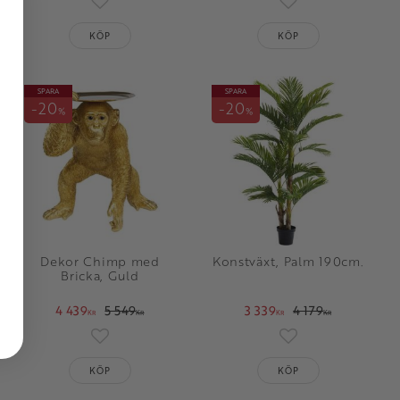
oriter
Lägg till i favoriter
Lägg till i favorit
KÖP
KÖP
SPARA
SPARA
20
20
%
%
Dekor Chimp med
Konstväxt, Palm 190cm.
Bricka, Guld
4 439
5 549
3 339
4 179
KR
KR
KR
KR
oriter
Lägg till i favoriter
Lägg till i favorit
KÖP
KÖP