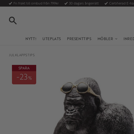
Fri frakt till ombud från 799kr
30 dagars ångerrätt
Certifierad E-h
SÖK
NYTT!
UTEPLATS
PRESENTTIPS
MÖBLER
INRE
JULKLAPPSTIPS
SPARA
23
%