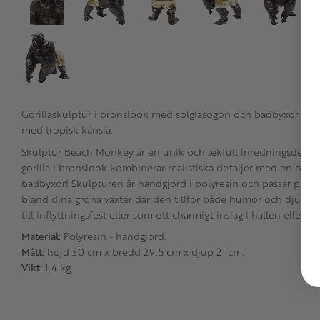
Gorillaskulptur i bronslook med solglasögon och badbyxor – hu
med tropisk känsla.
Skulptur Beach Monkey är en unik och lekfull inredningsdetalj s
gorilla i bronslook kombinerar realistiska detaljer med en ovän
badbyxor! Skulpturen är handgjord i polyresin och passar perfekt 
bland dina gröna växter där den tillför både humor och djungel
till inflyttningsfest eller som ett charmigt inslag i hallen eller v
Material:
Polyresin - handgjord.
Mått:
höjd 30 cm x bredd 29.5 cm x djup 21 cm.
Vikt:
1,4 kg