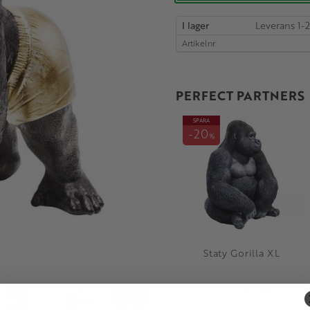
I lager
Artikelnr
PERFECT PARTNERS
SPARA
20
%
Staty Gorilla XL
7 239
9 049
KR
KR