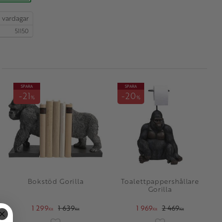
51150
SPARA
SPARA
21
20
%
%
Bokstöd Gorilla
Toalettpappershållare
Gorilla
1 299
1 639
1 969
2 469
KR
KR
KR
KR