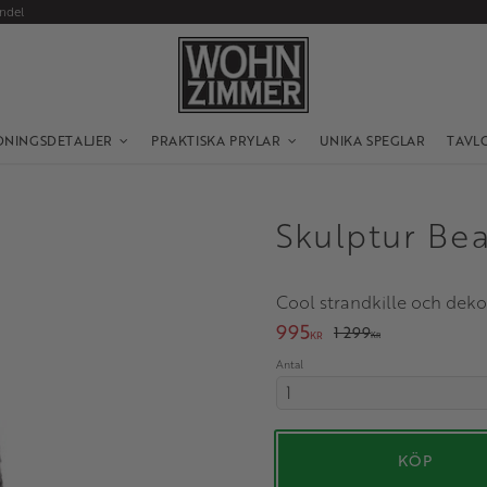
andel
DNINGSDETALJER
PRAKTISKA PRYLAR
UNIKA SPEGLAR
TAVL
Skulptur Be
Cool strandkille och dekor
Nedsatt pris:
995
Ordinarie pris:
1 299
KR
KR
Antal
KÖP