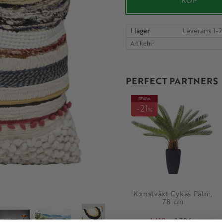
KÖP
I lager
Artikelnr
PERFECT PARTNERS
SPARA
21
%
Konstväxt Cykas Palm,
78 cm
1 419
1 786
KR
KR