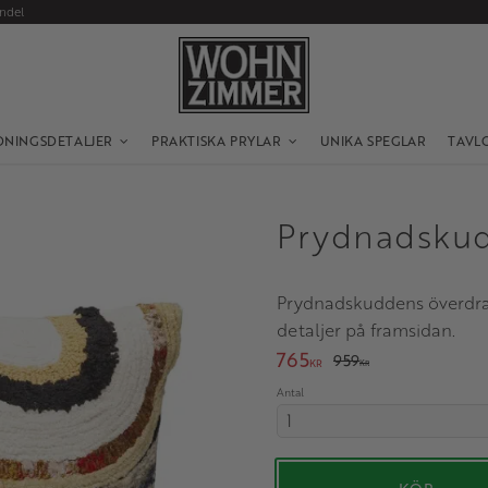
andel
DNINGSDETALJER
PRAKTISKA PRYLAR
UNIKA SPEGLAR
TAVL
Prydnadskud
Prydnadskuddens överdrag
detaljer på framsidan.
Nedsatt pris:
765
Ordinarie pris:
959
KR
KR
Antal