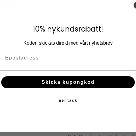
Lägg till i fav
KÖP
10% nykundsrabatt!
Koden skickas direkt med vårt nyhetsbrev
En individuell tou
Vår
Tellus
-kudde ger en individuell
atmosfär. De dämpade, naturliga fä
kombinera dekorkudden med andra
känsla. Detta fungerar bäst när d
Skicka kupongkod
minimalistiska möbler i en modern,
Praktiskt: det fyrkantiga ö
nej tack
Storleken på cirka 50 x 50 
med god effekt.
Naturligt material: kuddfodr
Material:
Polyester (stoppning), b