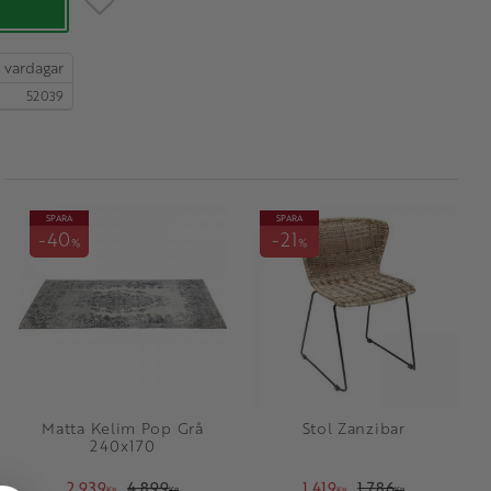
52039
SPARA
SPARA
40
21
%
%
Matta Kelim Pop Grå
Stol Zanzibar
240x170
2 939
4 899
1 419
1 786
KR
KR
KR
KR