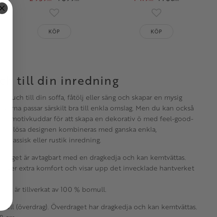
oriter
Lägg till i favoriter
Lägg till i favorit
KÖP
KÖP
ch till din inredning
 touch till din soffa, fåtölj eller säng och skapar en mysig
rgerna passar särskilt bra till enkla omslag. Men du kan också
 motivkuddar för att skapa en dekorativ ö med feel-good-
en tidlösa designen kombineras med ganska enkla,
 klassisk eller rustik inredning.
verdraget är avtagbart med en dragkedja och kan kemtvättas.
cm ger extra komfort och visar upp det invecklade hantverket
alet är tillverkat av 100 % bomull.
omull (överdrag). Överdraget har dragkedja och kan kemtvättas.