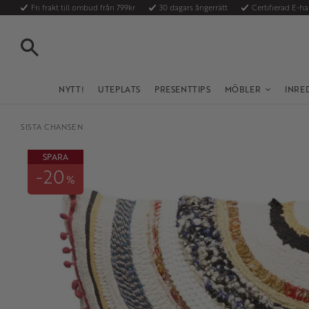
Fri frakt till ombud från 799kr
30 dagars ångerrätt
Certifierad E-h
SÖK
NYTT!
UTEPLATS
PRESENTTIPS
MÖBLER
INRE
SISTA CHANSEN
SPARA
20
%