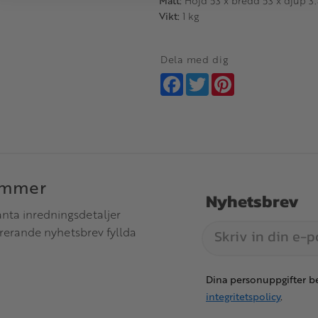
Mått:
Höjd 53 x bredd 53 x djup 3
Vikt:
1 kg
Dela med dig
Facebook
Twitter
Pinterest
immer
Nyhetsbrev
anta inredningsdetaljer
irerande nyhetsbrev fyllda
Dina personuppgifter be
integritetspolicy
.