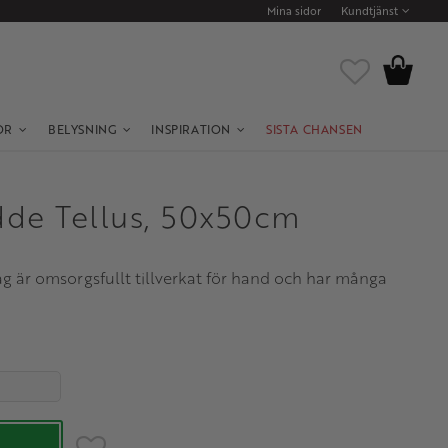
Mina sidor
Kundtjänst
Kundvagn
Favoriter
OR
BELYSNING
INSPIRATION
SISTA CHANSEN
de Tellus, 50x50cm
 är omsorgsfullt tillverkat för hand och har många
Lägg till i favoriter