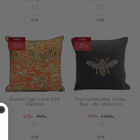
oriter
Lägg till i favoriter
Lägg till i favorit
KÖP
KÖP
SPARA
SPARA
50
20
%
%
Kudde Tiger Love Röd
Prydnadskudde Glitter
45x45cm
Bee – Bi, 40x40cm
475
949
919
1 149
KR
KR
KR
KR
oriter
Lägg till i favoriter
Lägg till i favorit
KÖP
KÖP