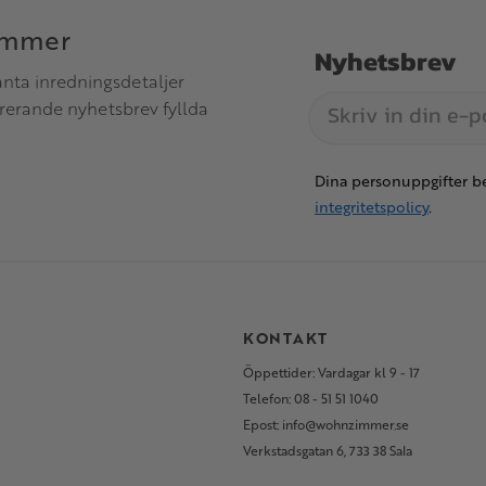
immer
Nyhetsbrev
anta inredningsdetaljer
irerande nyhetsbrev fyllda
Dina personuppgifter be
integritetspolicy
.
S
KONTAKT
Öppettider: Vardagar kl 9 - 17
Telefon: 08 - 51 51 1040
Epost: info@wohnzimmer.se
Verkstadsgatan 6, 733 38 Sala