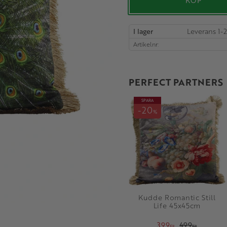
KÖP
I lager
Artikelnr
PERFECT PARTNERS
SPARA
20
%
Kudde Romantic Still
Life 45x45cm
399
499
KR
KR