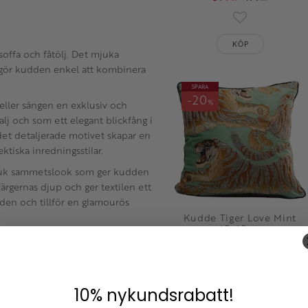
Lägg till i fav
KÖP
soffa och fåtölj. Det mjuka
 gör kudden enkel att kombinera
SPARA
20
%
eller sängen en exklusiv och
j och som ett elegant blickfång i
et detaljerade motivet skapar en
ktiska inredningsstilar.
mjuk sammetslook som ger kudden
färgernas djup och ger textilen ett
dden och tillför en glamourös
Kudde Tiger Love Mint
45x45cm
v detalj i en fåtölj eller som en
i nyanser av smaragdgrönt,
739
929
KR
KR
Lägg till i fav
10% nykundsrabatt!
KÖP