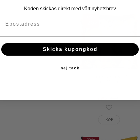
Koden skickas direkt med vårt nyhetsbrev
SPARA
20
%
Skicka kupongkod
nej tack
Kudde Parrots Life
45×45 cm
359
449
KR
KR
Lägg till i fav
KÖP
SPARA