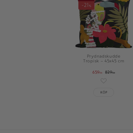
21
%
Prydnadskudde
Tropisk – 45x45 cm
659
829
KR
KR
Lägg till i fav
KÖP