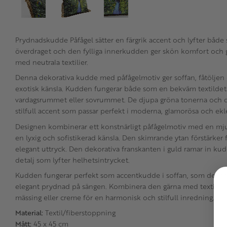
Prydnadskudde Påfågel sätter en färgrik accent och lyfter både 
överdraget och den fylliga innerkudden ger skön komfort och
med neutrala textilier.
Denna dekorativa kudde med påfågelmotiv ger soffan, fåtöljen 
exotisk känsla. Kudden fungerar både som en bekväm textildetal
vardagsrummet eller sovrummet. De djupa gröna tonerna och d
stilfull accent som passar perfekt i moderna, glamorösa och ekle
Designen kombinerar ett konstnärligt påfågelmotiv med en 
en lyxig och sofistikerad känsla. Den skimrande ytan förstärker 
elegant uttryck. Den dekorativa franskanten i guld ramar in ku
detalj som lyfter helhetsintrycket.
Kudden fungerar perfekt som accentkudde i soffan, som dekorati
elegant prydnad på sängen. Kombinera den gärna med textilier 
mässing eller creme för en harmonisk och stilfull inredning.
Material:
Textil/fiberstoppning
Mått:
45 x 45 cm