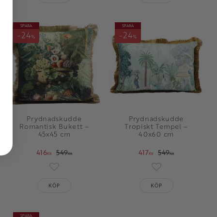
SPARA
SPARA
24
24
%
%
Prydnadskudde
Prydnadskudde
Romantisk Bukett –
Tropiskt Tempel –
45x45 cm
40x60 cm
416
549
417
549
KR
KR
KR
KR
oriter
Lägg till i favoriter
Lägg till i favorit
KÖP
KÖP
SPARA