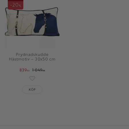
20
%
Prydnadskudde
Hästmotiv – 30x50 cm
839
1 049
KR
KR
oriter
Lägg till i favoriter
KÖP