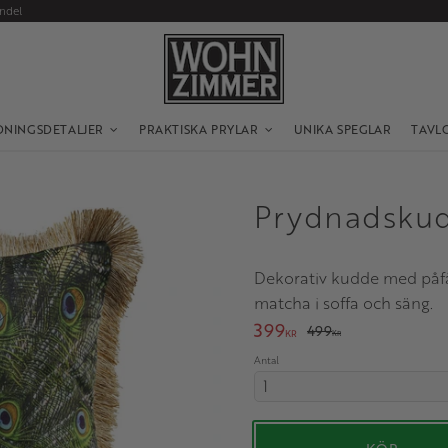
andel
DNINGSDETALJER
PRAKTISKA PRYLAR
UNIKA SPEGLAR
TAVL
Prydnadskud
Dekorativ kudde med påfåg
matcha i soffa och säng.
Nedsatt pris:
399
Ordinarie pris:
499
KR
KR
Antal