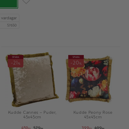
57650
SPARA
SPARA
21
20
%
%
Kudde Cannes – Puder,
Kudde Peony Rose
45x45cm
45x45cm
459
579
399
499
KR
KR
KR
KR