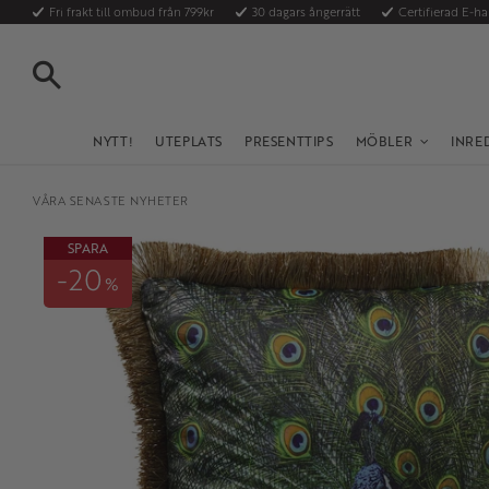
Fri frakt till ombud från 799kr
30 dagars ångerrätt
Certifierad E-h
SÖK
NYTT!
UTEPLATS
PRESENTTIPS
MÖBLER
INRE
VÅRA SENASTE NYHETER
SPARA
20
%