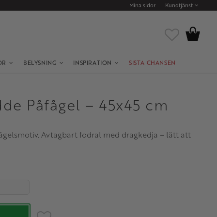
Mina sidor
Kundtjänst
Kundvagn
Favoriter
OR
BELYSNING
INSPIRATION
SISTA CHANSEN
de Påfågel – 45x45 cm
elsmotiv. Avtagbart fodral med dragkedja – lätt att
Lägg till i favoriter