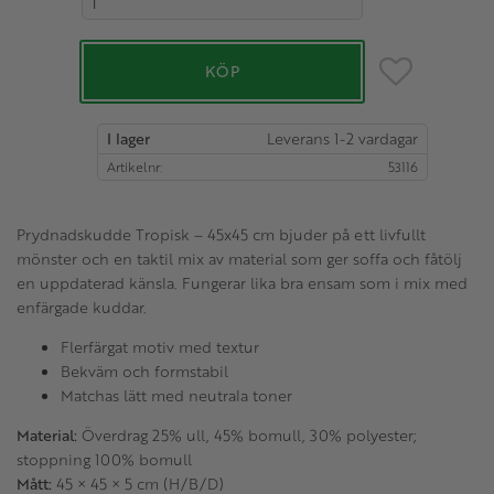
Lägg till i favo
KÖP
I lager
Artikelnr
53116
Prydnadskudde Tropisk – 45x45 cm bjuder på ett livfullt
mönster och en taktil mix av material som ger soffa och fåtölj
en uppdaterad känsla. Fungerar lika bra ensam som i mix med
enfärgade kuddar.
Flerfärgat motiv med textur
Bekväm och formstabil
Matchas lätt med neutrala toner
Material:
Överdrag 25% ull, 45% bomull, 30% polyester;
stoppning 100% bomull
Mått:
45 × 45 × 5 cm (H/B/D)