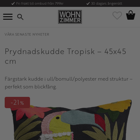
Fri frakt till ombud från 799kr
30 dagars ångerrätt
Kundvag
Meny
Favoriter
VÅRA SENASTE NYHETER
Prydnadskudde Tropisk – 45x45
cm
Färgstark kudde i ull/bomull/polyester med struktur –
perfekt som blickfång.
21
%