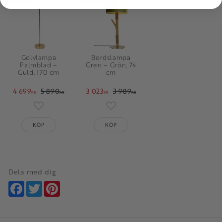
Golvlampa
Bordslampa
Palmblad –
Gren – Grön, 74
Guld, 170 cm
cm
4 699
5 890
3 023
3 989
KR
KR
KR
KR
Lägg till i favoriter
Lägg till i favoriter
KÖP
KÖP
Dela med dig
Facebook
Twitter
Pinterest