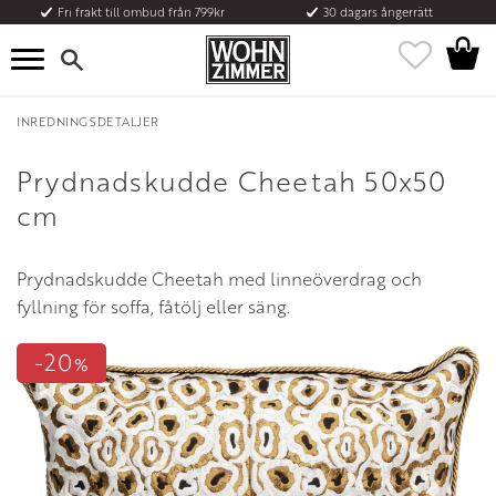
Fri frakt till ombud från 799kr
30 dagars ångerrätt
Kundvag
Meny
Favoriter
INREDNINGSDETALJER
Prydnadskudde Cheetah 50x50
cm
Prydnadskudde Cheetah med linneöverdrag och
fyllning för soffa, fåtölj eller säng.
20
%