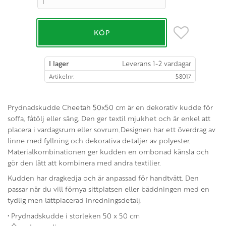
Lägg till i favo
KÖP
I lager
Artikelnr
58017
Prydnadskudde Cheetah 50x50 cm är en dekorativ kudde för
soffa, fåtölj eller säng. Den ger textil mjukhet och är enkel att
placera i vardagsrum eller sovrum.Designen har ett överdrag av
linne med fyllning och dekorativa detaljer av polyester.
Materialkombinationen ger kudden en ombonad känsla och
gör den lätt att kombinera med andra textilier.
Kudden har dragkedja och är anpassad för handtvätt. Den
passar när du vill förnya sittplatsen eller bäddningen med en
tydlig men lättplacerad inredningsdetalj.
• Prydnadskudde i storleken 50 x 50 cm