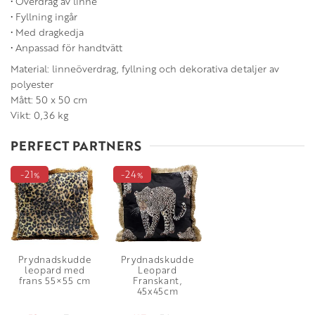
• Överdrag av linne
• Fyllning ingår
• Med dragkedja
• Anpassad för handtvätt
Material: linneöverdrag, fyllning och dekorativa detaljer av
polyester
Mått: 50 x 50 cm
Vikt: 0,36 kg
PERFECT PARTNERS
21
24
%
%
Prydnadskudde
Prydnadskudde
leopard med
Leopard
frans 55×55 cm
Franskant,
45x45cm