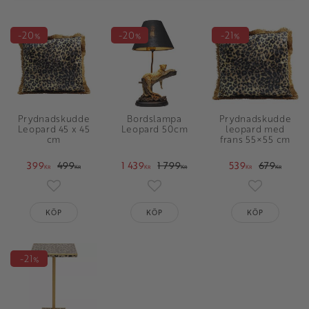
20
20
21
%
%
%
Prydnadskudde
Bordslampa
Prydnadskudde
Leopard 45 x 45
Leopard 50cm
leopard med
cm
frans 55×55 cm
399
499
1 439
1 799
539
679
KR
KR
KR
KR
KR
KR
Lägg till i favoriter
Lägg till i favoriter
Lägg till i 
KÖP
KÖP
KÖP
21
%