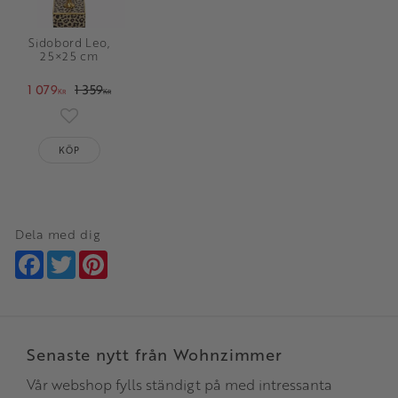
Sidobord Leo,
25×25 cm
1 079
1 359
KR
KR
Lägg till i favoriter
KÖP
Dela med dig
Facebook
Twitter
Pinterest
Senaste nytt från Wohnzimmer
Vår webshop fylls ständigt på med intressanta