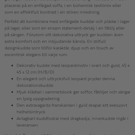
placeras på en enfärgad soffa, i en bohemisk textilmix eller
som en effektfull kontrast i en stilren inredning.
Perfekt att kombinera med enfärgade kuddar och plädar i lager
på lager, eller som en ensam statement-detalj i en fåtölj eller
på sängen. Förutom sitt dekorativa uttryck ger kudden även
extra komfort och en inbjudande känsla. En stilfull
designkudde som tillför karaktär, djup och en touch av
excentrisk elegans till varje rum.
Dekorativ kudde med leopardmotiv i svart och guld, 45 x
45 x 12 cm (H/B/D)
En elegant och uttrycksfull leopard pryder denna
dekorationskudde
Mjuk klädsel i sammetslook ger soffor, fåtöljer och sängar
en lyxig uppgradering
Den extravaganta franskanten i guld skapar ett exklusivt
helhetsintryck
Avtagbart kuddfodral med dragkedja, innerkudde ingår i
leveransen