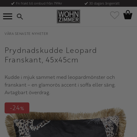
Fri frakt till ombud från 799kr
30 dagars ångerrätt
Kundvag
Meny
Favoriter
VÅRA SENASTE NYHETER
Prydnadskudde Leopard
Franskant, 45x45cm
Kudde i mjuk sammet med leopardmönster och
franskant – en glamorös accent i soffa eller säng.
Avtagbart överdrag.
24
%