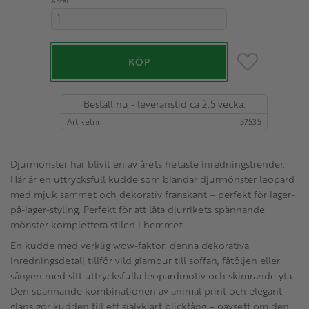
Antal
Lägg till i favo
KÖP
Beställ nu - leveranstid ca 2,5 vecka.
Artikelnr
57535
Djurmönster har blivit en av årets hetaste inredningstrender.
Här är en uttrycksfull kudde som blandar djurmönster leopard
med mjuk sammet och dekorativ franskant – perfekt för lager-
på-lager-styling. Perfekt för att låta djurrikets spännande
mönster komplettera stilen i hemmet.
En kudde med verklig wow-faktor: denna dekorativa
inredningsdetalj tillför vild glamour till soffan, fåtöljen eller
sängen med sitt uttrycksfulla leopardmotiv och skimrande yta.
Den spännande kombinationen av animal print och elegant
glans gör kudden till ett självklart blickfång – oavsett om den