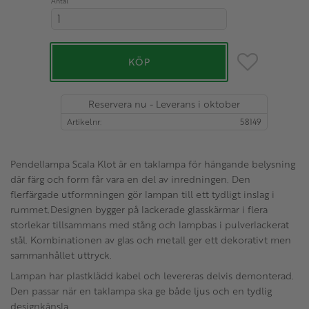
Antal
Lägg till i favo
KÖP
Reservera nu - Leverans i oktober
Artikelnr
58149
Pendellampa Scala Klot är en taklampa för hängande belysning
där färg och form får vara en del av inredningen. Den
flerfärgade utformningen gör lampan till ett tydligt inslag i
rummet.Designen bygger på lackerade glasskärmar i flera
storlekar tillsammans med stång och lampbas i pulverlackerat
stål. Kombinationen av glas och metall ger ett dekorativt men
sammanhållet uttryck.
Lampan har plastklädd kabel och levereras delvis demonterad.
Den passar när en taklampa ska ge både ljus och en tydlig
designkänsla.