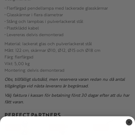
• Flerfärgad pendellampa med lackerade glasskärmar
• Glasskärmar i flera diametrar
• Stång och lampbas i pulverlackerat stål
• Plastklädd kabel
• Levereras delvis demonterad
Material: lackerat glas och pulverlackerat stål
Mått: 122 cm, skärmar Ø10, Ø12, Ø15 och Ø18 cm
Färg: flerfärgad
Vikt: 5,00 kg
Montering: delvis demonterad
Obs, tillfälligt slutsåld, men reservera varan redan nu då antal
tillgängliga vid nästa leverans är begränsad.
Välj faktura i kassan för betalning först 30 dagar efter att du har
fått varan.
PERFECT PARTNERS
20
20
21
%
%
%