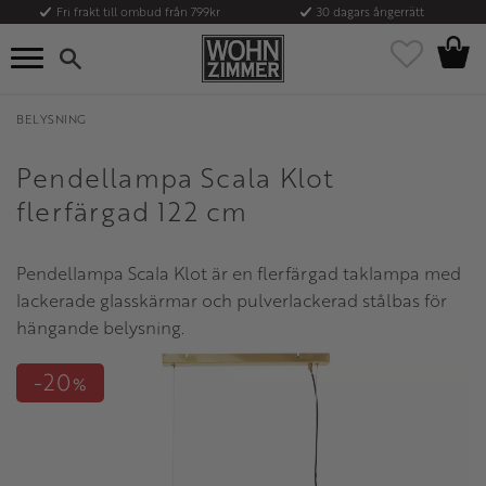
Fri frakt till ombud från 799kr
30 dagars ångerrätt
Kundvag
Meny
Favoriter
BELYSNING
Pendellampa Scala Klot
flerfärgad 122 cm
Pendellampa Scala Klot är en flerfärgad taklampa med
lackerade glasskärmar och pulverlackerad stålbas för
hängande belysning.
20
%