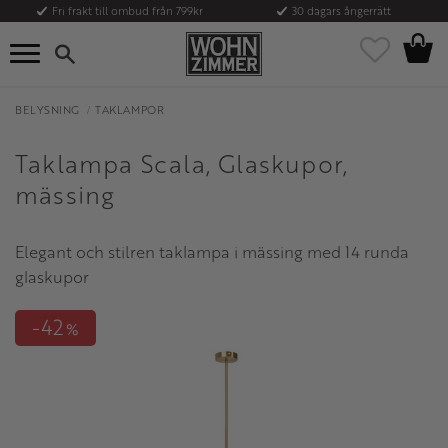
Fri frakt till ombud från 799kr
30 dagars ångerrätt
Kundvag
Meny
Favoriter
BELYSNING
TAKLAMPOR
Taklampa Scala, Glaskupor,
mässing
Elegant och stilren taklampa i mässing med 14 runda
glaskupor
42
%