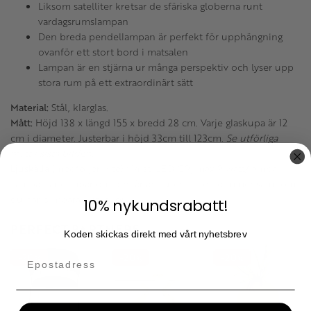
Liksom satelliter kretsar de sfäriska globerna runt
vardagsrumslampan
Den breda pendellampan är perfekt för upphängning
ovanför ett stort bord i matsalen
Lampan är en stjärna ur många perspektiv och lyser upp
stora rum på ett extraordinärt sätt
Material:
Stål, klarglas.
Mått:
Höjd 138 x längd 155 x bredd 28 cm. Varje glaskupa är 12
cm i diameter. Justerbar i höjd 33cm till 123cm.
Se utförliga
mått i sista bilden.
Ljuskälla
(medföljer inte) : 14 st. LED G9, max 9 watt/lampa.
Lampan är dimbar om den är ansluten till en dimmer samt om
du har dimbara ljuskällor.
10% nykundsrabatt!
PERFECT PARTNERS
Koden skickas direkt med vårt nyhetsbrev
20
20
20
%
%
%