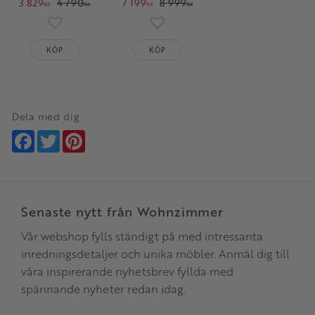
3 829
4 790
7 199
8 999
KR
KR
KR
KR
Lägg till i favoriter
Lägg till i favoriter
KÖP
KÖP
Dela med dig
Facebook
Twitter
Pinterest
Senaste nytt från Wohnzimmer
Vår webshop fylls ständigt på med intressanta
inredningsdetaljer och unika möbler. Anmäl dig till
våra inspirerande nyhetsbrev fyllda med
spännande nyheter redan idag.