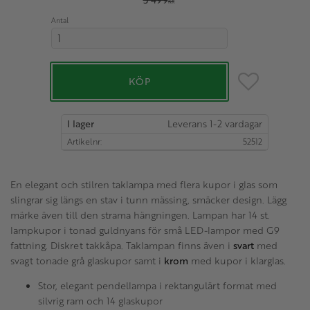
KR
Antal
Lägg till i favo
KÖP
I lager
Artikelnr
52512
En elegant och stilren taklampa med flera kupor i glas som
slingrar sig längs en stav i tunn mässing, smäcker design. Lägg
märke även till den strama hängningen. Lampan har 14 st.
lampkupor i tonad guldnyans för små LED-lampor med G9
fattning. Diskret takkåpa. Taklampan finns även i
svart
med
svagt tonade grå glaskupor samt i
krom
med kupor i klarglas.
Stor, elegant pendellampa i rektangulärt format med
silvrig ram och 14 glaskupor