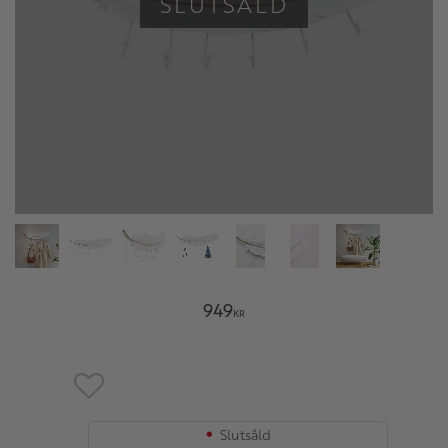
SLUTSÅLD
949
KR
Lägg till i favoriter
Slutsåld