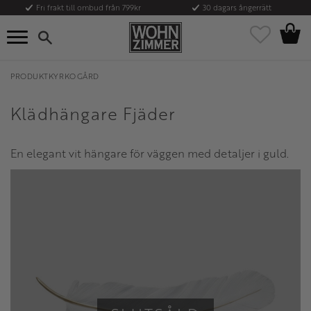
Fri frakt till ombud från 799kr
30 dagars ångerrätt
Kundvag
Meny
Favoriter
PRODUKTKYRKOGÅRD
Klädhängare Fjäder
En elegant vit hängare för väggen med detaljer i guld.