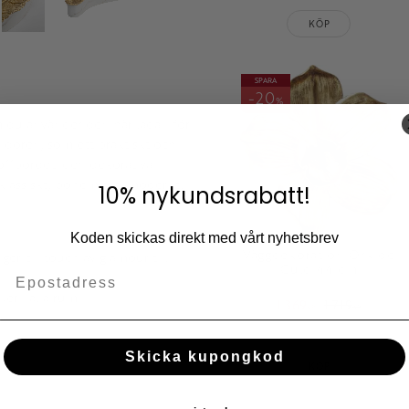
KÖP
SPARA
20
%
m du använder den här lådan för
ridoren, som ett praktiskt och
offbordet: den dekorativa
 klassiskt, bohemiskt, modernt,
10% nykundsrabatt!
Koden skickas direkt med vårt nyhetsbrev
Väggdekoration Orkidé
ger en touch av glamour till
Guld 44 cm
ker i alla rum.
1 369
1 719
KR
KR
Lägg till i fav
Skicka kupongkod
KÖP