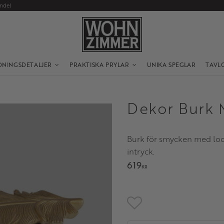
andel
DNINGSDETALJER
PRAKTISKA PRYLAR
UNIKA SPEGLAR
TAVL
Dekor Burk 
Burk för smycken med lock,
intryck.
619
KR
Lägg till i favoriter