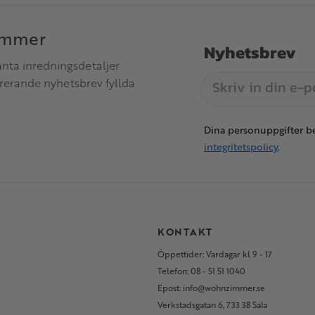
immer
Nyhetsbrev
anta inredningsdetaljer
irerande nyhetsbrev fyllda
Dina personuppgifter be
integritetspolicy
.
S
KONTAKT
Öppettider: Vardagar kl 9 - 17
Telefon: 08 - 51 51 1040
Epost: info@wohnzimmer.se
Verkstadsgatan 6, 733 38 Sala