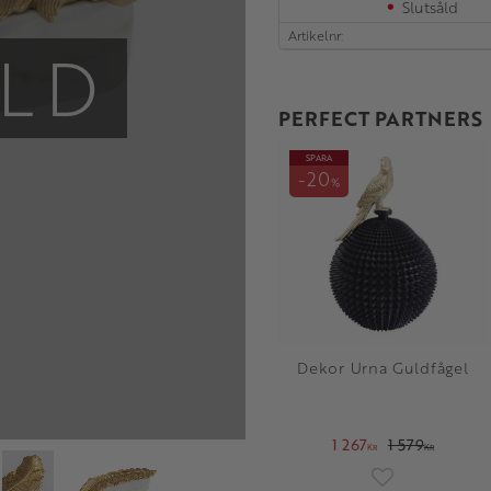
Slutsåld
Artikelnr
LD
PERFECT PARTNERS
SPARA
20
%
Dekor Urna Guldfågel
1 267
1 579
KR
KR
Lägg till i fav