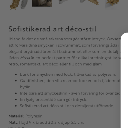
Sofistikerad art déco-stil
Ibland är det de små sakerna som gör störst intryck. Oavsett o
att förvara dina smycken i sovrummet, som förvaringslåda i kor
elegant prydnadsföremål i badrummet eller som en detalj på s
lådan
Musa
är en perfekt partner för olika inredningsstilar som
retro, romantiskt, art déco eller till och med glam.
Burk för smycken med lock, tillverkad av polyresin.
Guldfinishen, den vita marmor-looken och fjädermotivet 
byrån.
Inte bara ett smyckeskrin - även förvaring för oväntade sa
En lyxig presentidé som gör intryck.
Sofistikerad art déco-stil och detaljerat utförande.
Material:
Polyresin.
Mått:
Höjd 9 x bredd 30.3 x djup 5.5 cm.