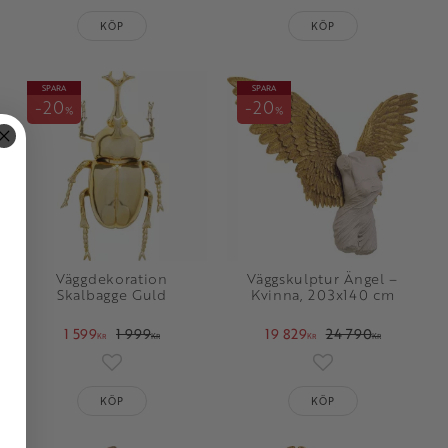
KÖP
KÖP
SPARA
SPARA
20
20
%
%
Väggdekoration
Väggskulptur Ängel –
Skalbagge Guld
Kvinna, 203x140 cm
1 599
1 999
19 829
24 790
KR
KR
KR
KR
oriter
Lägg till i favoriter
Lägg till i favorit
KÖP
KÖP