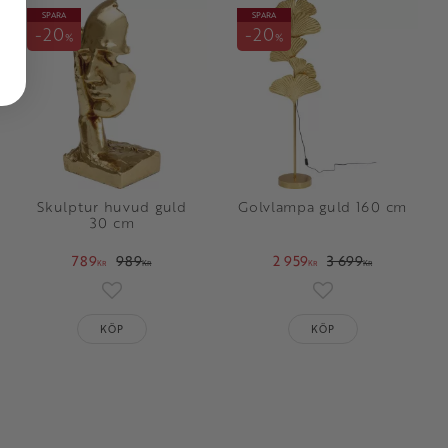
SPARA
SPARA
20
20
%
%
Skulptur huvud guld
Golvlampa guld 160 cm
30 cm
789
989
2 959
3 699
KR
KR
KR
KR
oriter
Lägg till i favoriter
Lägg till i favorit
KÖP
KÖP