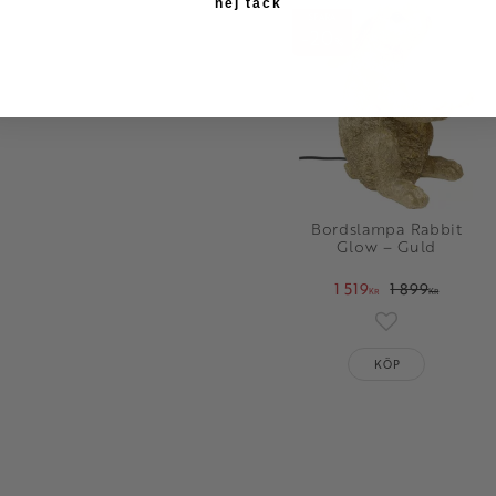
nej tack
SPARA
20
%
Bordslampa Rabbit
Glow – Guld
1 519
1 899
KR
KR
Lägg till i fav
KÖP