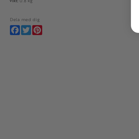
Vikt:
0.8 kg
Dela med dig
Facebook
Twitter
Pinterest