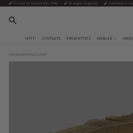
Fri frakt till ombud från 799kr
30 dagars ångerrätt
Certifierad E-h
SÖK
NYTT!
UTEPLATS
PRESENTTIPS
MÖBLER
INRE
PRODUKTKYRKOGÅRD