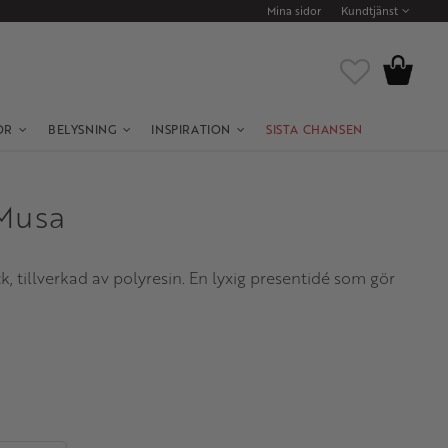
Mina sidor
Kundtjänst
Kundvagn
Favoriter
OR
BELYSNING
INSPIRATION
SISTA CHANSEN
Musa
 tillverkad av polyresin. En lyxig presentidé som gör