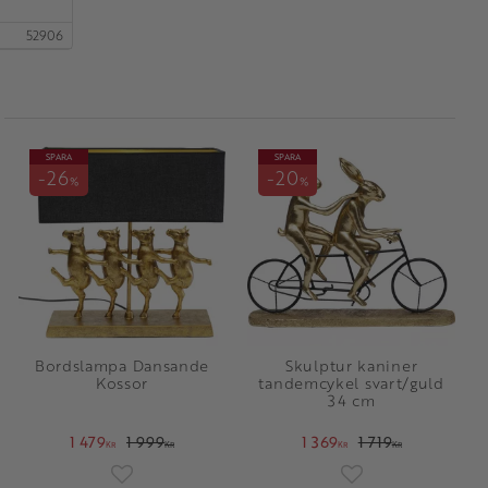
52906
SPARA
SPARA
26
20
%
%
Bordslampa Dansande
Skulptur kaniner
Kossor
tandemcykel svart/guld
34 cm
1 479
1 999
1 369
1 719
KR
KR
KR
KR
oriter
Lägg till i favoriter
Lägg till i favorit