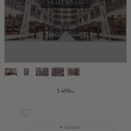
SLUTSÅLD
5 490
KR
Lägg till i favoriter
Slutsåld