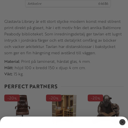
Artikelnr
64686
Glastavla Library är ett stort stycke modern konst med stilrent
print direkt på glaset, här i ett motiv från det anrika Baltimore
Peabody biblioteket. Som inredningsdetalj ger tavlan ett lugnt
intryck i jordnära färger och ett detaljrikt omfång av böcker
och vacker arkitektur. Tavlan har distansklossar i bakstycket
som ger en fin hängning med avstånd till väggen.
Material:
Print på laminerat, härdat glas, 4 mm.
Mått:
höjd 100 x bredd 150 x djup 4 cm cm.
Vikt:
15 kg.
PERFECT PARTNERS
20
20
20
%
%
%