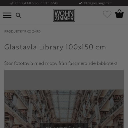
Fri frakt till ombud från 799kr
30 dagars ångerrätt
Kundvag
Meny
Favoriter
PRODUKTKYRKOGÅRD
Glastavla Library 100x150 cm
Stor fototavla med motiv från fascinerande bibliotek!