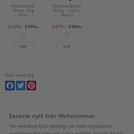
Kontorsstol
Skrivbordsstol
Torres Hög
Nelly – Svart,
Brun
Valnöt
3 039
3 799
2 879
3 599
KR
KR
KR
KR
Lägg till i favoriter
Lägg till i favoriter
KÖP
KÖP
Dela med dig
Facebook
Twitter
Pinterest
Senaste nytt från Wohnzimmer
Vår webshop fylls ständigt på med intressanta
inredningsdetaljer och unika möbler. Anmäl dig till