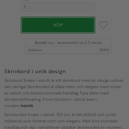
Lägg till i favo
KÖP
Beställ nu - leveranstid ca 2,5 vecka.
Artikelnr
82993
Skrivbord i unik design
Skrivbord Snake i valnöt är ett skrivbord med en design utöver
det vanliga! Skrivbordet är både retro och elegant med mixen
av valnöt och blanka kromade handtag. Fyra lådor med
skrivbordsförvaring. Finns förutom i valnöt även i
modern
helvitt.
Skrivbordet Snake i valnöt, 150 cm, är ett stilfullt och unikt
möbelval som förenar retro och elegans. Med sina kromade
handtag och yta i valnötfaner utstrålar skrivbordet en modern,