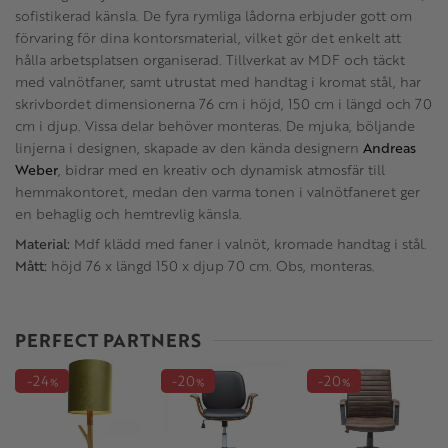
sofistikerad känsla. De fyra rymliga lådorna erbjuder gott om
förvaring för dina kontorsmaterial, vilket gör det enkelt att
hålla arbetsplatsen organiserad. Tillverkat av MDF och täckt
med valnötfaner, samt utrustat med handtag i kromat stål, har
skrivbordet dimensionerna 76 cm i höjd, 150 cm i längd och 70
cm i djup. Vissa delar behöver monteras. De mjuka, böljande
linjerna i designen, skapade av den kända designern
Andreas
Weber
, bidrar med en kreativ och dynamisk atmosfär till
hemmakontoret, medan den varma tonen i valnötfaneret ger
en behaglig och hemtrevlig känsla.
Material:
Mdf klädd med faner i valnöt, kromade handtag i stål.
Mått:
höjd 76 x längd 150 x djup 70 cm. Obs, monteras.
PERFECT PARTNERS
24
20
20
%
%
%