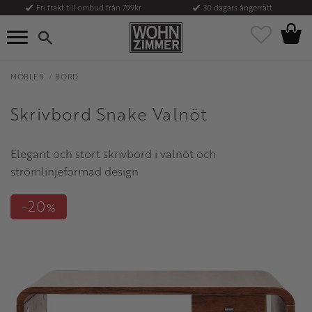
Fri frakt till ombud från 799kr
30 dagars ångerrätt
Kundvag
Meny
Favoriter
MÖBLER
BORD
Skrivbord Snake Valnöt
Elegant och stort skrivbord i valnöt och
strömlinjeformad design
20
%