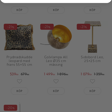
Lägg till i favoriter
Lägg till i favoriter
Lägg till i 
KÖP
KÖP
KÖP
21
21
21
%
%
%
Prydnadskudde
Golvlampa All
Sidobord Leo,
leopard med
Leo Ø35 cm
25×25 cm
frans 55×55 cm
mässing
539
679
1 499
1 896
1 079
1 359
KR
KR
KR
KR
KR
KR
Lägg till i favoriter
Lägg till i favoriter
Lägg till i 
KÖP
KÖP
KÖP
20
%