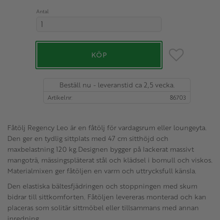
Antal
Lägg till i favo
KÖP
Beställ nu - leveranstid ca 2,5 vecka.
Artikelnr
86703
Fåtölj Regency Leo är en fåtölj för vardagsrum eller loungeyta.
Den ger en tydlig sittplats med 47 cm sitthöjd och
maxbelastning 120 kg.Designen bygger på lackerat massivt
mangoträ, mässingspläterat stål och klädsel i bomull och viskos.
Materialmixen ger fåtöljen en varm och uttrycksfull känsla.
Den elastiska bältesfjädringen och stoppningen med skum
bidrar till sittkomforten. Fåtöljen levereras monterad och kan
placeras som solitär sittmöbel eller tillsammans med annan
inredning.