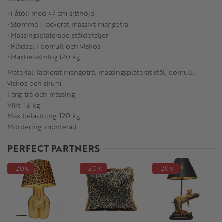
• Fåtölj med 47 cm sitthöjd
• Stomme i lackerat massivt mangoträ
• Mässingspläterade ståldetaljer
• Klädsel i bomull och viskos
• Maxbelastning 120 kg
Material: lackerat mangoträ, mässingspläterat stål, bomull,
viskos och skum
Färg: trä och mässing
Vikt: 18 kg
Max belastning: 120 kg
Montering: monterad
PERFECT PARTNERS
20
20
20
%
%
%