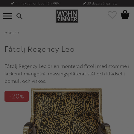
Fri frakt till ombud från 799kr
30 dagars ångerrätt
Kundvag
Meny
Favoriter
MÖBLER
Fåtölj Regency Leo
Fåtölj Regency Leo är en monterad fåtölj med stomme i
lackerat mangoträ, mässingspläterat stål och klädsel i
bomull och viskos.
20
%