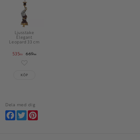
Ljusstake
Elegant
Leopard 33 cm
535
669
KR
KR
Lägg till i favoriter
KÖP
Dela med dig
Facebook
Twitter
Pinterest