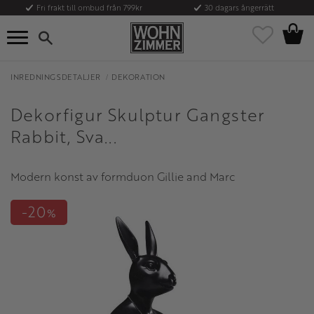
Fri frakt till ombud från 799kr
30 dagars ångerrätt
Kundvag
Meny
Favoriter
INREDNINGSDETALJER
DEKORATION
Dekorfigur Skulptur Gangster
Rabbit, Sva...
Modern konst av formduon Gillie and Marc
20
%