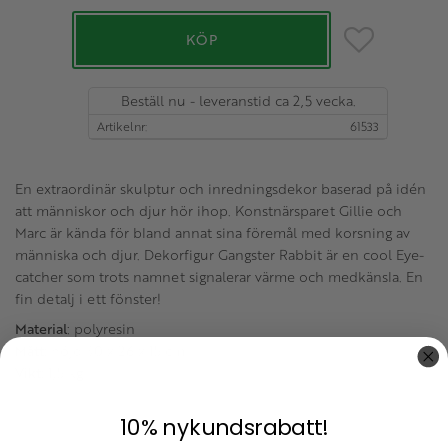
Lägg till i favo
KÖP
Beställ nu - leveranstid ca 2,5 vecka.
Artikelnr
61533
En extraordinär skulptur och inredningsdekor baserad på idén
att människor och djur hör ihop. Konstnärsparet Gillie och
Marc är kända för bland annat sina föremål med korsning av
människa och djur. Dekorfigur Gangster Rabbit är en cool Eye-
catcher som trots namnet signalerar värme och medkänsla. En
fin detalj i ett fönster!
Material
: polyresin
Mått:
höjd 30 x 26 x 15 cm.
Vikt:
1,5 kg
10% nykundsrabatt!