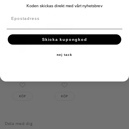
Koden skickas direkt med vårt nyhetsbrev
PERFECT PARTNERS
21
20
%
%
Skicka kupongkod
nej tack
Bordslampa
Fåtölj Tudor
Kupol Svart
Svart Sammet
831
1 049
6 879
8 599
KR
KR
KR
KR
Lägg till i favoriter
Lägg till i favoriter
KÖP
KÖP
Dela med dig