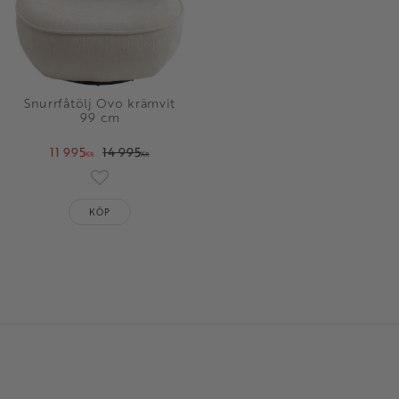
Snurrfåtölj Ovo krämvit
99 cm
11 995
14 995
KR
KR
oriter
Lägg till i favoriter
KÖP