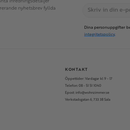
anta inredningsdetaljer
irerande nyhetsbrev fyllda
Dina personuppgifter be
integritetspolicy
.
S
KONTAKT
Öppettider: Vardagar kl 9 - 17
Telefon: 08 - 51 51 1040
Epost: info@wohnzimmer.se
Verkstadsgatan 6, 733 38 Sala