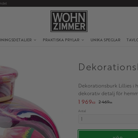
andel
DNINGSDETALJER
PRAKTISKA PRYLAR
UNIKA SPEGLAR
TAVL
Dekorationsb
Dekorationsburk Lillies i
dekorativ detalj för hemm
Nedsatt pris:
1 969
Ordinarie pris:
2 469
KR
KR
Antal