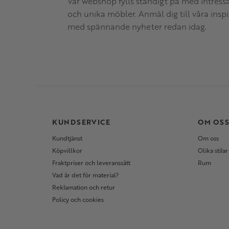
Vår webshop fylls ständigt på med intress
och unika möbler. Anmäl dig till våra insp
med spännande nyheter redan idag.
KUNDSERVICE
OM OS
Kundtjänst
Om oss
Köpvillkor
Olika stilar
Fraktpriser och leveranssätt
Rum
Vad är det för material?
Reklamation och retur
Policy och cookies