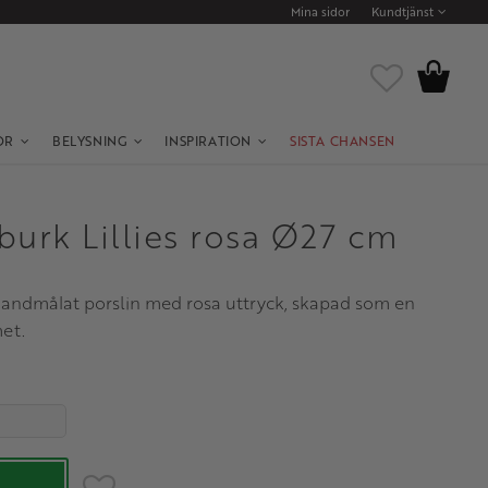
Mina sidor
Kundtjänst
Kundvagn
Favoriter
OR
BELYSNING
INSPIRATION
SISTA CHANSEN
urk Lillies rosa Ø27 cm
 handmålat porslin med rosa uttryck, skapad som en
et.
Lägg till i favoriter