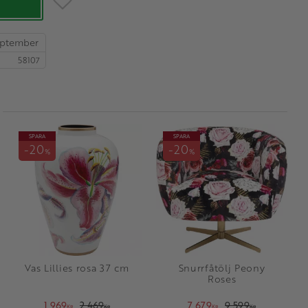
september
58107
SPARA
SPARA
20
20
%
%
Vas Lillies rosa 37 cm
Snurrfåtölj Peony
Roses
1 969
2 469
7 679
9 599
KR
KR
KR
KR