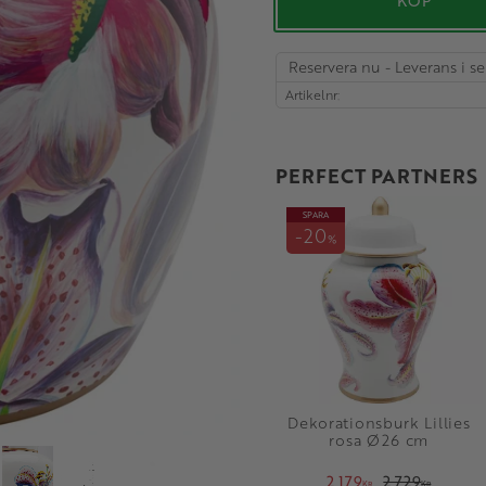
KÖP
Reservera nu - Leverans i 
Artikelnr
PERFECT PARTNERS
SPARA
20
%
Dekorationsburk Lillies
rosa Ø26 cm
2 179
2 729
KR
KR