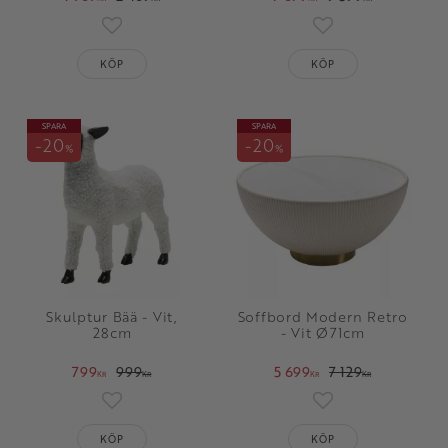
oriter
Lägg till i favoriter
Lägg till i favorit
KÖP
KÖP
SPARA
SPARA
20
20
%
%
Skulptur Bää - Vit,
Soffbord Modern Retro
28cm
- Vit Ø71cm
799
999
5 699
7 129
KR
KR
KR
KR
oriter
Lägg till i favoriter
Lägg till i favorit
KÖP
KÖP