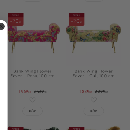
SPARA
SPARA
20
20
%
%
Bänk Wing Flower
Bänk Wing Flower
Fever – Rosa, 100 cm
Fever – Gul, 100 cm
1 969
2 469
1 839
2 299
KR
KR
KR
KR
oriter
Lägg till i favoriter
Lägg till i favorit
KÖP
KÖP
SPARA
SPARA