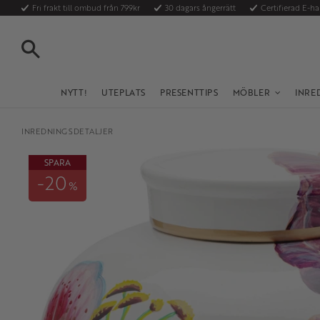
Fri frakt till ombud från 799kr
30 dagars ångerrätt
Certifierad E-h
SÖK
NYTT!
UTEPLATS
PRESENTTIPS
MÖBLER
INRE
INREDNINGSDETALJER
SPARA
20
%