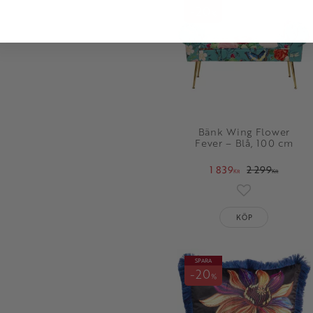
20
%
Bänk Wing Flower
Fever – Blå, 100 cm
1 839
2 299
KR
KR
Lägg till i fav
KÖP
SPARA
20
%