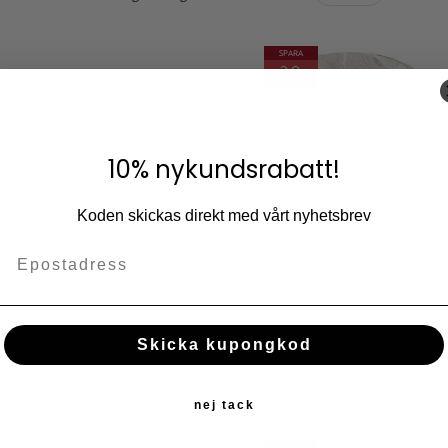
SPARA
20
%
10% nykundsrabatt!
Koden skickas direkt med vårt nyhetsbrev
Soffbord Stråle -
Mässing/Marmor,
Ø42cm
2 269
2 839
KR
KR
Skicka kupongkod
Lägg till i fav
KÖP
nej tack
SPARA