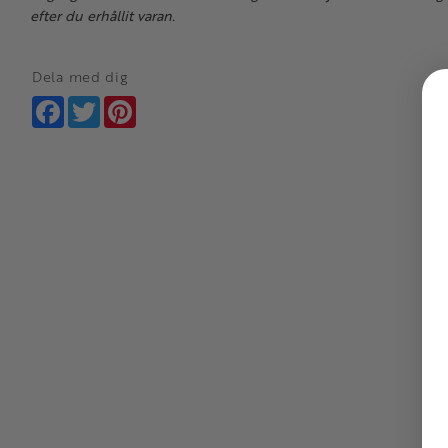
efter du erhållit varan.
Dela med dig
Facebook
Twitter
Pinterest