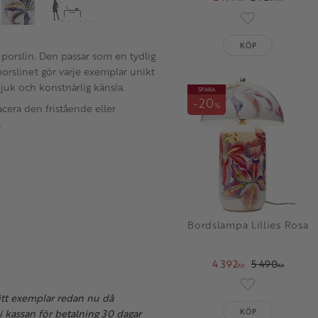
Lägg till i fav
KÖP
 porslin. Den passar som en tydlig
orslinet gör varje exemplar unikt
juk och konstnärlig känsla.
SPARA
20
%
cera den fristående eller
.
Bordslampa Lillies Rosa
4 392
5 490
KR
KR
Lägg till i fav
ditt exemplar redan nu då
 i kassan för betalning 30 dagar
KÖP