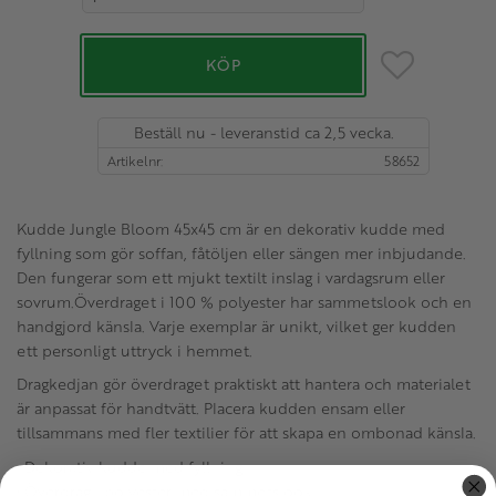
Lägg till i favo
KÖP
Beställ nu - leveranstid ca 2,5 vecka.
Artikelnr
58652
Kudde Jungle Bloom 45x45 cm är en dekorativ kudde med
fyllning som gör soffan, fåtöljen eller sängen mer inbjudande.
Den fungerar som ett mjukt textilt inslag i vardagsrum eller
sovrum.Överdraget i 100 % polyester har sammetslook och en
handgjord känsla. Varje exemplar är unikt, vilket ger kudden
ett personligt uttryck i hemmet.
Dragkedjan gör överdraget praktiskt att hantera och materialet
är anpassat för handtvätt. Placera kudden ensam eller
tillsammans med fler textilier för att skapa en ombonad känsla.
• Dekorativ kudde med fyllning
• Överdrag i polyester med sammetslook