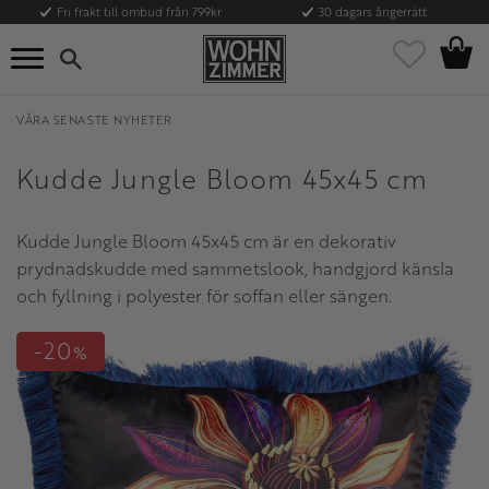
Fri frakt till ombud från 799kr
30 dagars ångerrätt
Kundvag
Meny
Favoriter
VÅRA SENASTE NYHETER
Kudde Jungle Bloom 45x45 cm
Kudde Jungle Bloom 45x45 cm är en dekorativ
prydnadskudde med sammetslook, handgjord känsla
och fyllning i polyester för soffan eller sängen.
20
%