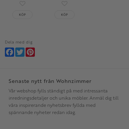
Lägg till i favoriter
Lägg till i favoriter
KÖP
KÖP
Dela med dig
Facebook
Twitter
Pinterest
Senaste nytt från Wohnzimmer
Vår webshop fylls ständigt på med intressanta
inredningsdetaljer och unika möbler. Anmäl dig till
våra inspirerande nyhetsbrev fyllda med
spännande nyheter redan idag.