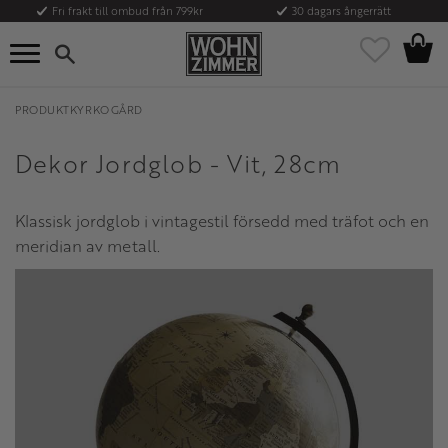
Fri frakt till ombud från 799kr
30 dagars ångerrätt
Kundvag
Meny
Favoriter
PRODUKTKYRKOGÅRD
Dekor Jordglob - Vit, 28cm
Klassisk jordglob i vintagestil försedd med träfot och en
meridian av metall.