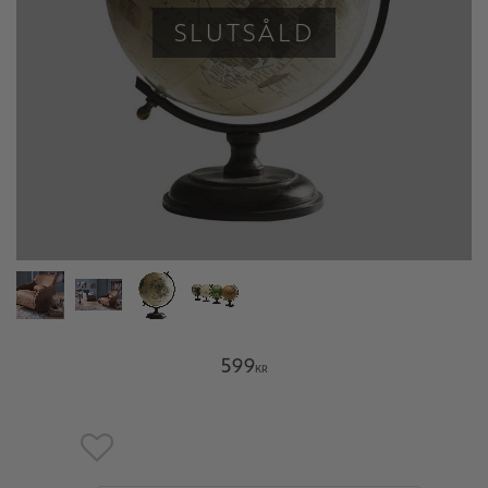
SLUTSÅLD
599
KR
Lägg till i favoriter