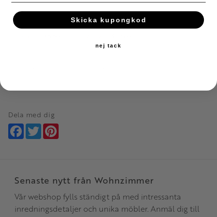
Konstväxt
Bordlampa
Cykas Palm, 78
Elefant
cm
Skicka kupongkod
1 419
1 786
2 519
3 159
KR
KR
KR
KR
nej tack
Lägg till i favoriter
Lägg till i favoriter
KÖP
KÖP
Dela med dig
Facebook
Twitter
Pinterest
Senaste nytt från Wohnzimmer
Vår webshop fylls ständigt på med intressanta
inredningsdetaljer och unika möbler. Anmäl dig till