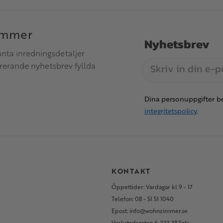
immer
Nyhetsbrev
anta inredningsdetaljer
irerande nyhetsbrev fyllda
Dina personuppgifter be
integritetspolicy
.
S
KONTAKT
Öppettider: Vardagar kl 9 - 17
Telefon: 08 - 51 51 1040
Epost: info@wohnzimmer.se
Verkstadsgatan 6, 733 38 Sala