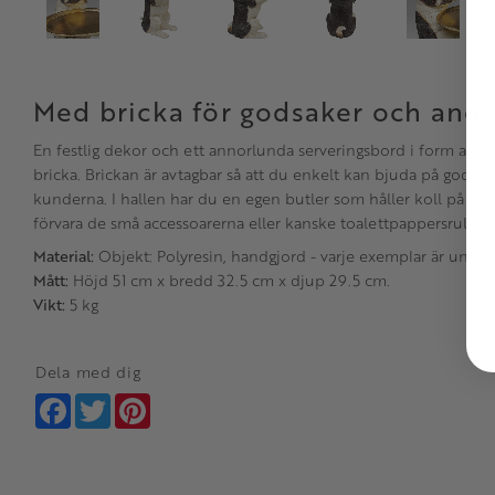
Med bricka för godsaker och and
En festlig dekor och ett annorlunda serveringsbord i form av en
bricka. Brickan är avtagbar så att du enkelt kan bjuda på godsaker 
kunderna. I hallen har du en egen butler som håller koll på n
förvara de små accessoarerna eller kanske toalettpappersrullen
Material:
Objekt: Polyresin, handgjord - varje exemplar är unikt
Mått:
Höjd 51 cm x bredd 32.5 cm x djup 29.5 cm.
Vikt:
5 kg
Dela med dig
Facebook
Twitter
Pinterest