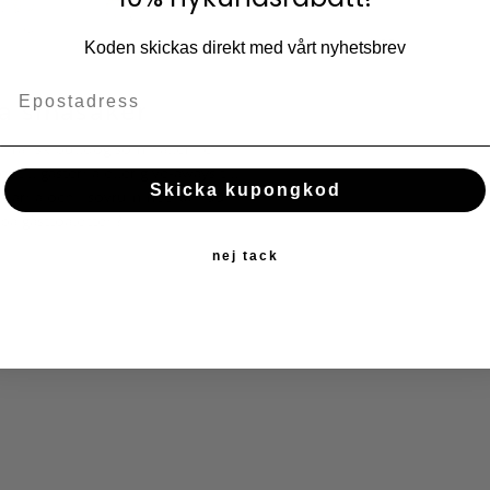
Lägg till i fav
KÖP
Koden skickas direkt med vårt nyhetsbrev
ra småsaker
 fransk bulldog som håller i en
till gästerna eller give-aways till
Skicka kupongkod
ycklarna och i sovrummet kan du
 på gästtoaletten?
!
nej tack