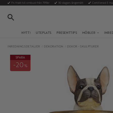
Fri frakt till ombud från 799kr
30 dagars ångerrätt
Certifierad E-h
SÖK
NYTT!
UTEPLATS
PRESENTTIPS
MÖBLER
INRE
INREDNINGSDETALJER
DEKORATION
DEKOR - SKULPTURER
SPARA
20
%