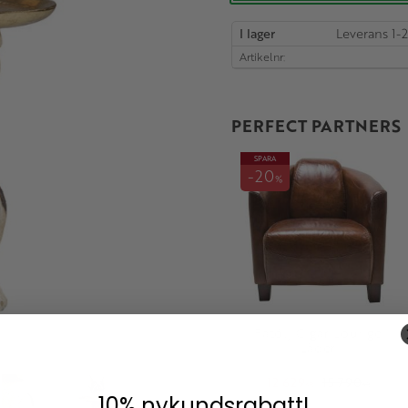
I lager
Artikelnr
PERFECT PARTNERS
SPARA
20
%
Fåtölj Cigar Lounge
Läder
12 629
15 790
KR
KR
10% nykundsrabatt!