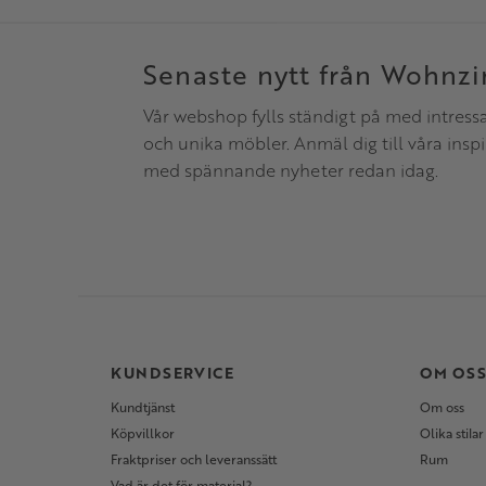
Senaste nytt från Wohnz
Vår webshop fylls ständigt på med intress
och unika möbler. Anmäl dig till våra insp
med spännande nyheter redan idag.
KUNDSERVICE
OM OS
Kundtjänst
Om oss
Köpvillkor
Olika stilar
Fraktpriser och leveranssätt
Rum
Vad är det för material?