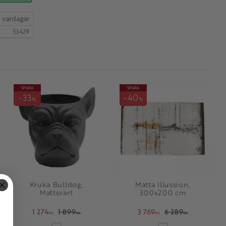
53429
SPARA
SPARA
33
40
%
%
Kruka Bulldog,
Matta Illussion,
Mattsvart
300x200 cm
1 274
1 899
3 769
6 289
KR
KR
KR
KR