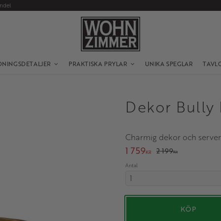
andel
DNINGSDETALJER
PRAKTISKA PRYLAR
UNIKA SPEGLAR
TAVL
Dekor Bully 
Charmig dekor och server
Nedsatt pris:
1 759
Ordinarie pris:
2 199
KR
KR
Antal
KÖP