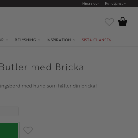
Mina sidor
Kundtjänst
Kundvagn
Favoriter
OR
BELYSNING
INSPIRATION
SISTA CHANSEN
Butler med Bricka
ingsbord med hund som håller din bricka!
Lägg till i favoriter