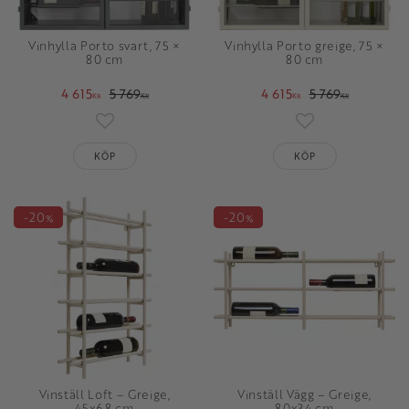
Vinhylla Porto svart, 75 ×
Vinhylla Porto greige, 75 ×
80 cm
80 cm
4 615
5 769
4 615
5 769
KR
KR
KR
KR
Lägg till i favoriter
Lägg till i favori
KÖP
KÖP
20
20
%
%
Vinställ Loft – Greige,
Vinställ Vägg – Greige,
45x68 cm
80x34 cm