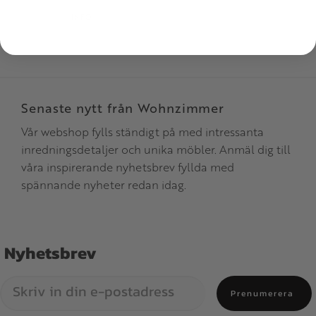
INFO
Senaste nytt från Wohnzimmer
Vår webshop fylls ständigt på med intressanta
inredningsdetaljer och unika möbler. Anmäl dig till
våra inspirerande nyhetsbrev fyllda med
spännande nyheter redan idag.
Nyhetsbrev
Prenumerera