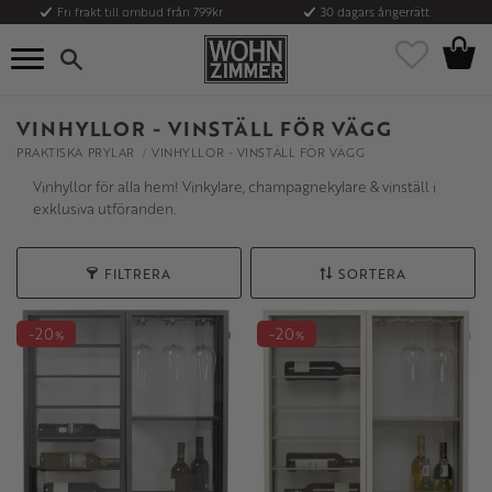
Fri frakt till ombud från 799kr
30 dagars ångerrätt
Kundvag
Meny
Favoriter
VINHYLLOR - VINSTÄLL FÖR VÄGG
PRAKTISKA PRYLAR
VINHYLLOR - VINSTÄLL FÖR VÄGG
Vinhyllor för alla hem! Vinkylare, champagnekylare & vinställ i
exklusiva utföranden.
FILTRERA
SORTERA
20
20
%
%